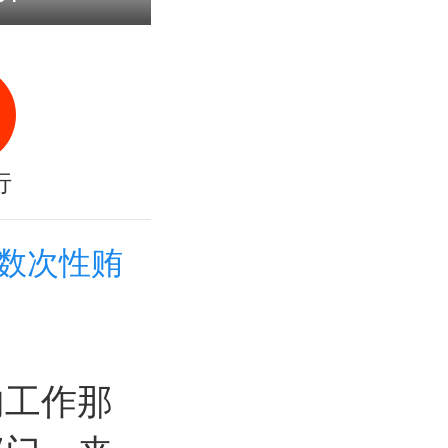
行
数次性贿
内工作那