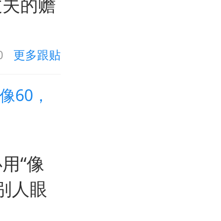
丈夫的赡
0
更多跟贴
像60，
用“像
别人眼