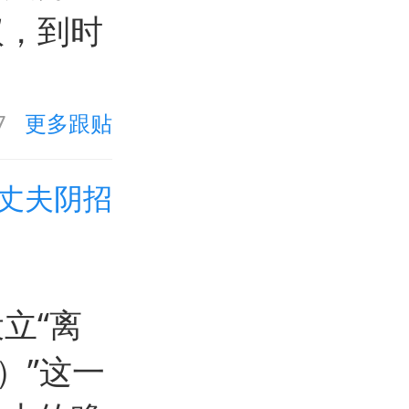
议，到时
7
更多跟贴
丈夫阴招
立“离
t）”这一