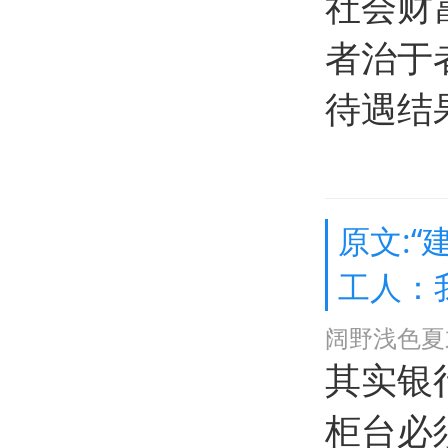
社会财
者治于
待遇结
原文:“
工人：
阔野浅色夏
其实银
柜台必