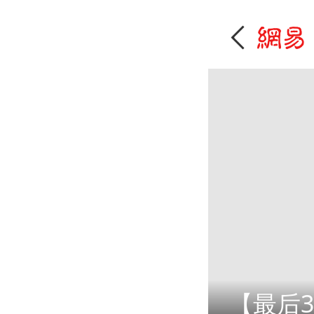
【最后3天】速戳，抽哈尔滨冰雪大世界门票！