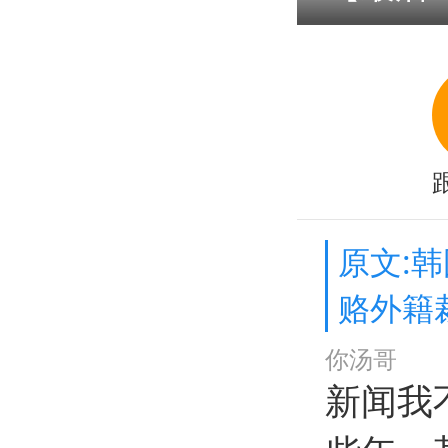
原文:
赂外籍
你汤哥
新闻我