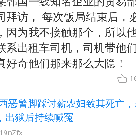
某韩国一线知名企业的贸易
司拜访， 每次饭局结束后，
，因为我不接触那个，所以
联系出租车司机，司机带他
真好奇他们那来那么大隐！
1
山西恶警脚踩讨薪农妇致其死亡，
，出狱后持续喊冤
9nZfx