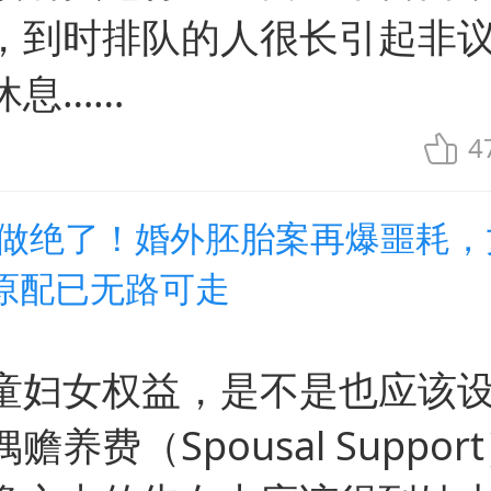
，到时排队的人很长引起非
休息……
4
事做绝了！婚外胚胎案再爆噩耗，
原配已无路可走
童妇女权益，是不是也应该设
赡养费（Spousal Suppor