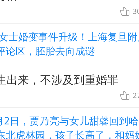
3
朱女士婚变事件升级！上海复旦附
评论区，胚胎去向成谜
生出来，不涉及到重婚罪
2
8月2日，贾乃亮与女儿甜馨回到
东北虎林园，孩子长高了，和妈