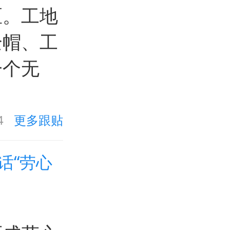
区。工地
全帽、工
一个无
4
更多跟贴
话“劳心