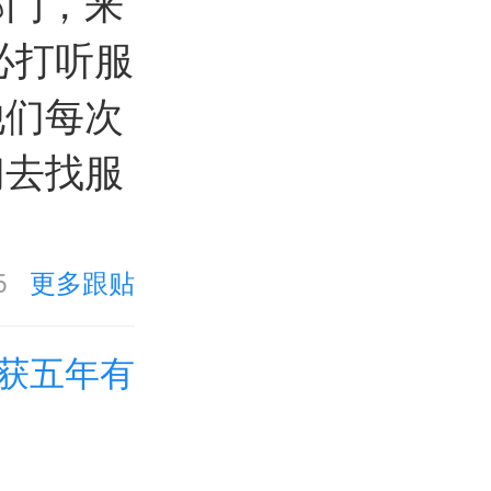
部门，来
必打听服
他们每次
们去找服
6
更多跟贴
获五年有