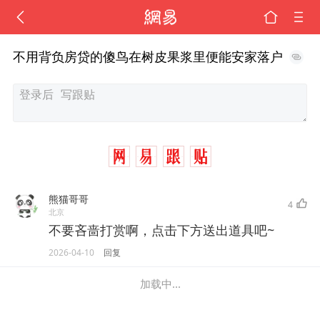
不用背负房贷的傻鸟在树皮果浆里便能安家落户
熊猫哥哥
4
北京
不要吝啬打赏啊，点击下方送出道具吧~
2026-04-10
回复
加载中...