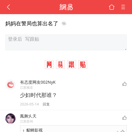
妈妈在警局也算出名了
有态度网友002NyK
江苏南京
少妇时代那谁？
2026-05-14
回复
鳳舞乆天
江苏苏州
貂蝉影视
1