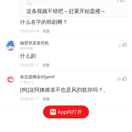
5
北京
这条视频不错吧～赶紧开始盖楼～
什么名字的韩剧啊？
2026-05-14
回复
隔壁邻居老司机
2
四川成都
什么剧
2026-05-11
回复
有态度网友05JamF
35
广东江门
[狗]这阿姨难道不也是风韵犹存吗？。
2026-05-11
回复
App内打开