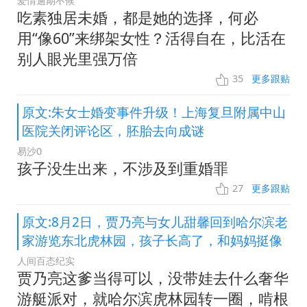
爱情逾期不候
吃素独居未婚，都是她的选择，何必
用“像60”来绑架女性？活得自在，比活在
别人眼光里强万倍
35
更多跟贴
原文:朱女士婚变事件升级！上海复旦附属中山
医院关闭评论区，胚胎去向成谜
易沙0
孩子没生出来，不涉及到重婚罪
27
更多跟贴
原文:8月2日，贾乃亮与女儿甜馨回到哈尔滨老
家游览东北虎林园，孩子长高了，和妈妈挺像
人间百态纪实
贾乃亮这爹当得可以，没带娃去什么奢华
游艇派对，就哈尔滨虎林园转一圈，啃根