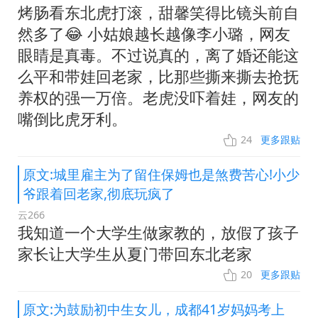
烤肠看东北虎打滚，甜馨笑得比镜头前自
然多了😂 小姑娘越长越像李小璐，网友
眼睛是真毒。不过说真的，离了婚还能这
么平和带娃回老家，比那些撕来撕去抢抚
养权的强一万倍。老虎没吓着娃，网友的
嘴倒比虎牙利。
24
更多跟贴
原文:城里雇主为了留住保姆也是煞费苦心!小少
爷跟着回老家,彻底玩疯了
云266
我知道一个大学生做家教的，放假了孩子
家长让大学生从夏门带回东北老家
20
更多跟贴
原文:为鼓励初中生女儿，成都41岁妈妈考上