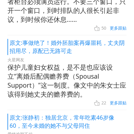
者柜台必须满员运行。不要三个窗口，只
开一个窗口，到时排队的人很长引起非
议，到时候你还休息……
50
更多跟贴
原文:事做绝了！婚外胚胎案再爆噩耗，丈夫阴
招用尽，原配已无路可走
火星网友
保护儿童妇女权益，是不是也应该设
立“离婚后配偶赡养费（Spousal
Support）”这一制度。像文中的朱女士应
该得到她丈夫的赡养费的。
22
更多跟贴
原文:张静初：独居北京，常年吃素46岁像
60，至今未婚的她不与父母同住