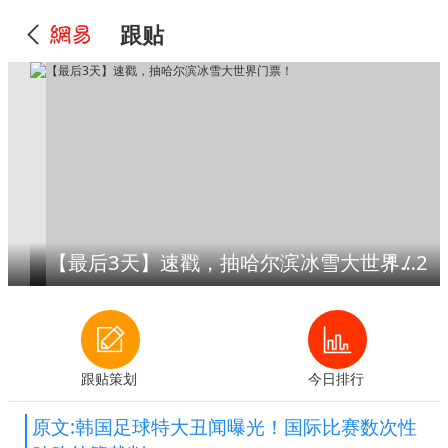
跟贴
【最后3天】速戳，抽哈尔滨冰雪大世界门票！
1
/
2
跟贴策划
今日排行
原文:韩国足球特大丑闻曝光！国际比赛数次性