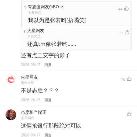
有态度网友0iBO-e
1
44
宁夏银川
我以为是张若昀[捂嘴笑]
火星网友
2
11
来自火星
还真tm像张若昀……
还有点王安宇的影子
2026-05-17
回复
火星网友
16
来自火星
不是志胜？？？
2026-05-17
回复
态度相当端正
山东烟台
这俩抢银行那段绝对可以
2026-05-17
回复