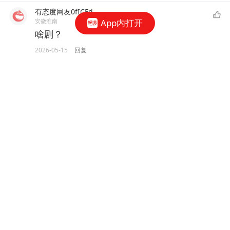
有态度网友0fICFd
安徽淮南
App内打开
啥剧？
2026-05-15
回复
有态度网友0gwokk
13
浙江嘉兴
他们还有专属BGM 兔子 兔子 兔子
2026-05-15
回复
啸天灵
黑龙江哈尔滨
走一走串一串
走进你的房间
欣赏你的作品
留下我的️福
为你点赞支持
2026-05-15
回复