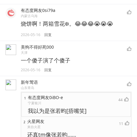
有态度网友0si79a
内蒙古乌海
烧饼啊！两箱雪花❄️。😂😂😂😭😭😭
2026-05-16
回复
美狗不得好死000
天津
一个傻子演了个傻子
2026-05-16
回复
新年莺语
山东青岛
有态度网友0iBO-e
1
44
宁夏银川
我以为是张若昀[捂嘴笑]
火星网友
2
11
来自火星
还真tm像张若昀……