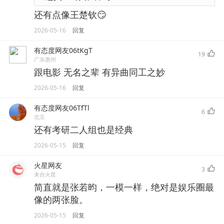
还有点像王楚钦😏
2026-05-16
回复
有态度网友06tKgT
19
广东惠州
跟电影 无名之辈 有异曲同工之妙
2026-05-16
回复
有态度网友06TfTl
6
北京
还有考研二人组也是经典
2026-05-15
回复
火星网友
3
来自火星
简直就是张若昀，一模一样，绝对是娱乐圈最
像的两张脸。
2026-05-15
回复