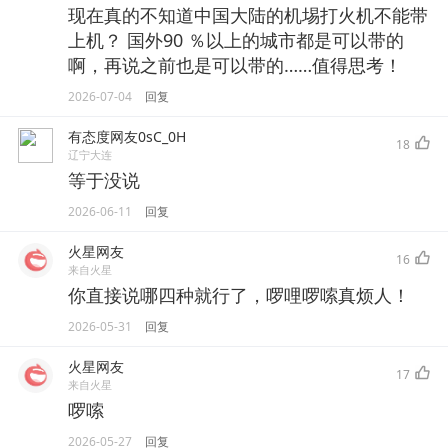
现在真的不知道中国大陆的机埸打火机不能带
上机？ 国外90 ％以上的城市都是可以带的
啊，再说之前也是可以带的……值得思考！
2026-07-04
回复
有态度网友0sC_0H
18
辽宁大连
等于没说
2026-06-11
回复
火星网友
16
来自火星
你直接说哪四种就行了，啰哩啰嗦真烦人！
2026-05-31
回复
火星网友
17
来自火星
啰嗦
2026-05-27
回复