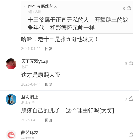
作个有底线的人
1
8
浙江温州
十三爷属于正直无私的人，开疆辟土的战
争年代，和彭德怀元帅一样
哈哈，老十三是张五哥他妹夫！
2026-04-11
回复
天下无双y62p
3
北京
这才是康熙大帝
2026-04-11
回复
圣贤肩上
7
浙江金华
朕疼自己的儿子，这个理由行吗[大笑]
2026-04-11
回复
曲艺床友
福建漳州