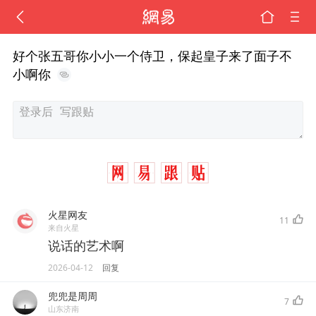
好个张五哥你小小一个侍卫，保起皇子来了面子不
小啊你
火星网友
11
来自火星
说话的艺术啊
2026-04-12
回复
兜兜是周周
7
山东济南