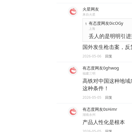
火星网友
来自火星
有态度网友0icOGy
1
上海
丢人的是明明引进
国外发生枪击案，反
2026-05-06
回复
有态度网友0ghwog
福建三明
高铁对中国这种地域
这种条件！
2026-05-05
回复
有态度网友0sHimr
湖南永州
产品人性化是根本
2026-05-05
回复