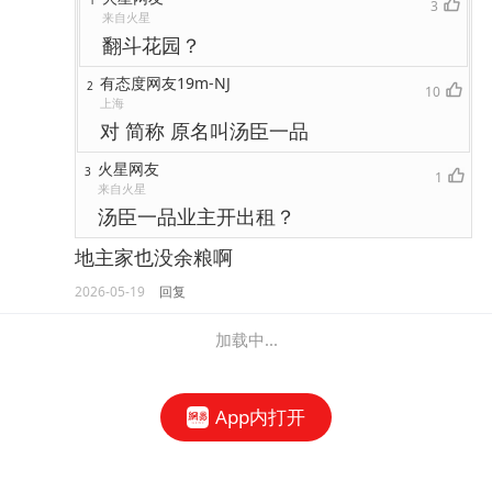
1
3
来自火星
翻斗花园？
有态度网友19m-NJ
2
10
上海
对 简称 原名叫汤臣一品
火星网友
3
1
来自火星
汤臣一品业主开出租？
地主家也没余粮啊
2026-05-19
回复
加载中...
App内打开