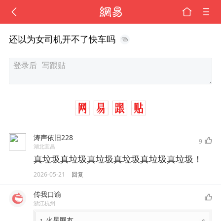
还以为女司机开不了快车吗
涛声依旧228
9
湖北宜昌
真垃圾真垃圾真垃圾真垃圾真垃圾真垃圾！
2026-05-21
回复
传我口谕
浙江杭州
火星网友