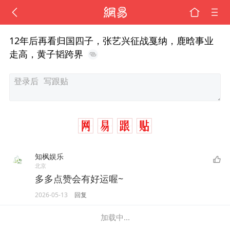
12年后再看归国四子，张艺兴征战戛纳，鹿晗事业
走高，黄子韬跨界
知枫娱乐
北京
多多点赞会有好运喔~
2026-05-13
回复
加载中...