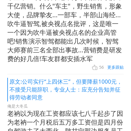
千亿营销。什么"车主"，野生销售，形象
大使，品牌挚友...一部车，半部山海经...
吹牛逼智驾,被央视点名批评，这是唯一
一个因为吹牛逼被央视点名的企业高管
吧!销售演示智驾都能出几次时候，智驾
大师赛前三名全部出事故...营销费是研发
费的好几倍!车友群都安插水军
56
更多跟贴
原文:公司实行“上四休三”，但要降薪1000元，
不接受只能辞职，专业人士：应充分告知并征
得劳动者同意
俺是大冬瓜
老衲以为现在工资都应该七八千起步了因
为老衲一个月税后五万多工资但是四月份
自驾游去了大西北，陕甘宁那边服务员工