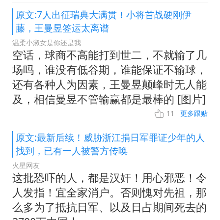
原文:7人出征瑞典大满贯！小将首战硬刚伊
藤，王曼昱签运太离谱
温柔小淑女是你还是我
空话，球商不高能打到世二，不就输了几
场吗，谁没有低谷期，谁能保证不输球，
还有各种人为因素，王曼昱颠峰时无人能
及，相信曼昱不管输赢都是最棒的 [图片]
11
更多跟贴
原文:最新后续！威胁浙江捐日军罪证少年的人
找到，已有一人被警方传唤
火星网友
这批恐吓的人，都是汉奸！用心邪恶！令
人发指！宜全家消户。否则愧对先祖，那
么多为了抵抗日军、以及日占期间死去的