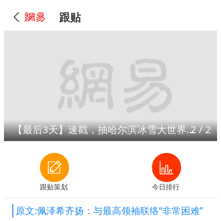
跟贴
【最后3天】速戳，抽哈尔滨冰雪大世界门票！
2
/
2
跟贴策划
今日排行
原文:佩泽希齐扬：与最高领袖联络“非常困难”