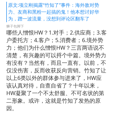
原文:项立刚揭露“竹知了”事件：海外敌对势
力、友商和黑粉一起搞的鬼！他本想讨好华
为，蹭一波流量，没想到评论区翻车了
狮子包脚下
哪些人憎恨HW？1.对手；2.供应商；3.客
户委托方；4.客户；5.消费者；6.境外势
力；他们为什么憎恨HW？三言两语说不
清楚，有兴趣的可以捋个中篇。境外势力
有没有？当然有，而且一直有。以前，不
仅没伤害，反而收获反向营销。竹知了让
以上6类以外的群体参与进来了，HW应
该认真对待，自查自省了？十年以来，
HW凝聚了一个不太舒服、不可名状的第
二形象。或许，这就是竹知了发热的原
因。