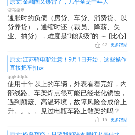
原文:金融圈又爆雷了，几乎全是中年人
漂亮保罗
通胀时的负债（房贷、车贷、消费贷、以
贷养贷），通缩时还（裁员、降薪、失
业、抽贷），难度是“地狱级”的 ～ [比心]
42
更多跟贴
原文:江苏骑电驴注意！9月1日开始，这些操作
直接把车扣走
ggjkddjdd
使用十年以上的车辆，外表看着完好，内
部线路、车架焊点很可能已经老化锈蚀，
遇到颠簸、高温环境，故障风险会成倍上
升。。。。见过电瓶车路上散架的吗？
15
更多跟贴
原文:松岛辉空：只要我和张本都打出最佳水