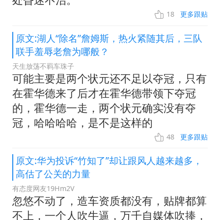
18
更多跟贴
原文:湖人“除名”詹姆斯，热火紧随其后，三队
联手羞辱老詹为哪般？
天生放荡不羁车珠子
可能主要是两个状元还不足以夺冠，只有
在霍华德来了后才在霍华德带领下夺冠
的，霍华德一走，两个状元确实没有夺
冠，哈哈哈哈，是不是这样的
48
更多跟贴
原文:华为投诉“竹知了”却让跟风人越来越多，
高估了公关的力量
有态度网友19Hm2V
忽悠不动了，造车资质都没有，贴牌都算
不上，一个人吹牛逼，万千自媒体吹捧，