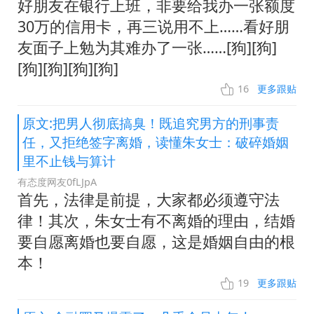
好朋友在银行上班，非要给我办一张额度
30万的信用卡，再三说用不上……看好朋
友面子上勉为其难办了一张……[狗][狗]
[狗][狗][狗][狗]
16
更多跟贴
原文:把男人彻底搞臭！既追究男方的刑事责
任，又拒绝签字离婚，读懂朱女士：破碎婚姻
里不止钱与算计
有态度网友0fLJpA
首先，法律是前提，大家都必须遵守法
律！其次，朱女士有不离婚的理由，结婚
要自愿离婚也要自愿，这是婚姻自由的根
本！
19
更多跟贴