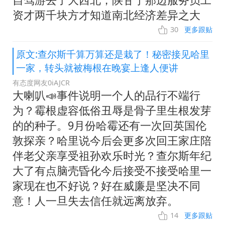
资才两千块方才知道南北经济差异之大
30
更多跟贴
原文:查尔斯千算万算还是栽了！秘密接见哈里
一家，转头就被梅根在晚宴上逢人便讲
有态度网友0iAJCR
大喇叭📣事件说明一个人的品行不端行
为？霉根虚容低俗丑辱是骨子里生根发芽
的的种子。9月份哈霉还有一次回英国伦
敦探亲？哈里说今后会更多次回王家庄陪
伴老父亲享受祖孙欢乐时光？查尔斯年纪
大了有点脑壳昏化今后接受不接受哈里一
家现在也不好说？好在威廉是坚决不同
意！人一旦失去信任就远离放弃。
14
更多跟贴