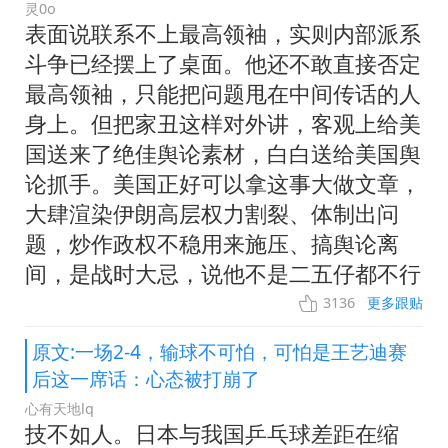
灵0o
表面说联系不上最高领袖，实则内部派系
斗争已经摆上了桌面。他还不敢直接否定
最高领袖，只能把问题甩在中间传话的人
身上。但把家丑这样对外讲，客观上给美
国送来了绝佳舆论素材，白白送给美国舆
论抓手。美国正好可以拿这事大做文章，
大肆渲染伊朗高层权力割裂、体制出问
题，炒作政权不稳用来施压、搞舆论离
间，是战时大忌，说他不是二五仔都不行
3136
更多跟贴
原文:一场2-4，输球不可怕，可怕是王艺迪赛
后这一席话：心态被打崩了
心有天地lq
技不如人。日本与我国乒乓球差距在缩