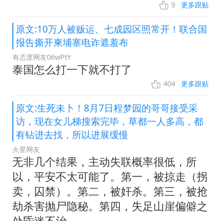
9
更多跟贴
原文:10万人被贩运、七成园区照常开！联合国
报告撕开柬埔寨电诈遮羞布
有态度网友06wPtY
泰国怎么打一下就不打了
404
更多跟贴
原文:生死未卜！8月7日程梦园的哥哥接受采
访，现在女儿梯搜索完毕，草都一人多高，都
有钻进去找，所以进展缓慢
火星网友
无非几个结果，主动失联概率很低，所
以，平安不太可能了。第一，被掠走（拐
卖，囚禁）。第二，被奸杀。第三，被抢
劫杀害抛尸隐秘。第四，失足山崖偏僻之
处昏迷不治。