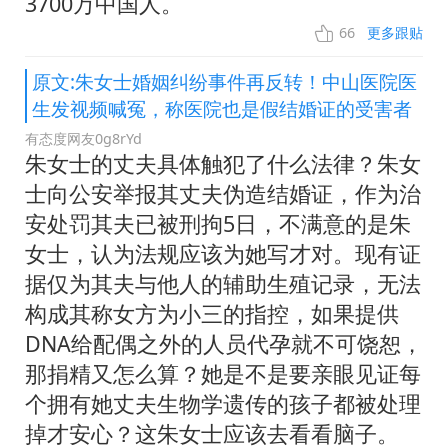
3700万中国人。
66
更多跟贴
原文:朱女士婚姻纠纷事件再反转！中山医院医
生发视频喊冤，称医院也是假结婚证的受害者
有态度网友0g8rYd
朱女士的丈夫具体触犯了什么法律？朱女
士向公安举报其丈夫伪造结婚证，作为治
安处罚其夫已被刑拘5日，不满意的是朱
女士，认为法规应该为她写才对。现有证
据仅为其夫与他人的辅助生殖记录，无法
构成其称女方为小三的指控，如果提供
DNA给配偶之外的人员代孕就不可饶恕，
那捐精又怎么算？她是不是要亲眼见证每
个拥有她丈夫生物学遗传的孩子都被处理
掉才安心？这朱女士应该去看看脑子。