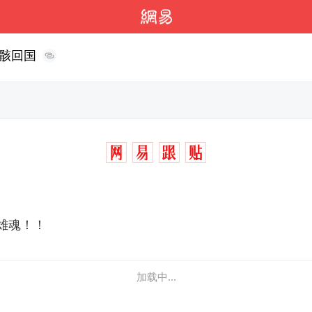
骸回国
雄魂！！
加载中...