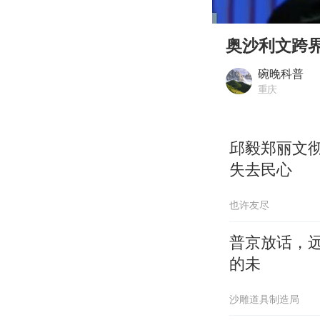
00:00
Play
奥沙利文跨
碗晚科普
重庆
邱毅郑丽文
失去民心
也许友尽
普京放话，
的未
沙雕道具制造局