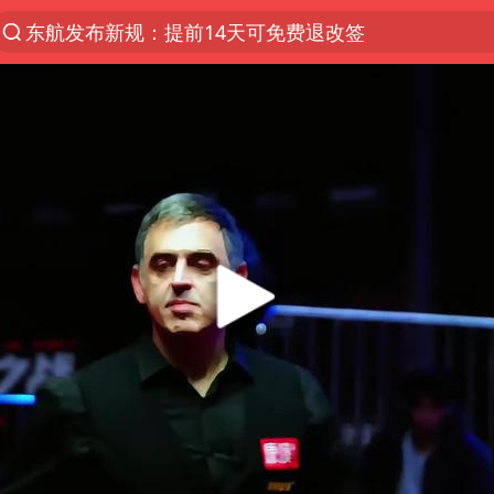
东航发布新规：提前14天可免费退改签
台风白海豚中心风力增强
上半年我国机械工业经济运行稳中有进
我国货物贸易进出口超30万亿元
佛山通报笔试前13被淘汰后5名进体检
国防部回应日本试射“战斧”导弹
广东雷州通报特教老师招聘违规事件
“立秋的第一杯奶茶”又爆单了
泰国枪击案凶手先杀祖父母后行凶
宇树科技中一签需缴款7.54万元
女子开一天一夜空调后二氧化碳中毒