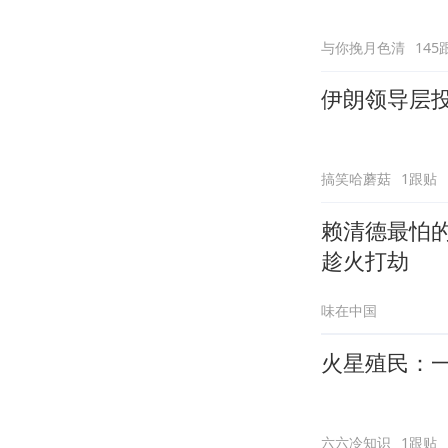
与你挽月色清
145
伊朗领导层
搞笑哈蘑菇
1跟贴
赖清德最怕的
趁火打劫
味在中国
火星殖民：
六六冷知识
1跟贴