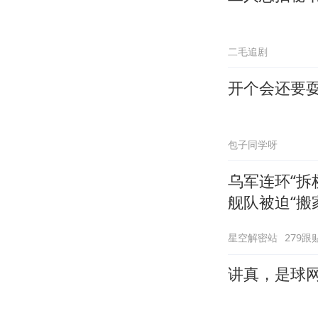
二毛追剧
开个会还要
包子同学呀
乌军连环“拆
舰队被迫“搬
星空解密站
279跟
讲真，是球