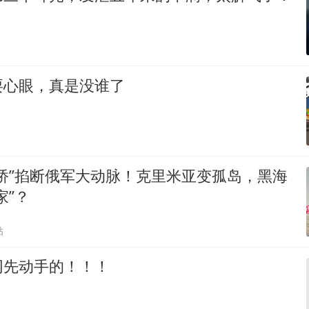
耍心眼，真是没谁了
桥”掐断俄军大动脉！克里米亚变孤岛，黑海
家”？
贴
网先动手的！！！