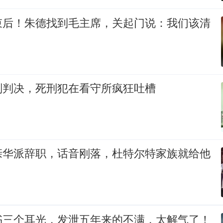
束后！朱德找到毛主席，关起门说：我们该清
刑判决，死刑犯在看守所疯狂吐槽
亲华派辞职，话音刚落，杜特尔特家族就给他
书三个耳光，发泄五年来的不满，太解气了！