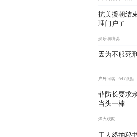
抗美援朝结
理门户了
娱乐喵喵说
因为不服死
户外阿崭
647跟贴
菲防长要求
当头一棒
烽火观察
工人怒抽秘