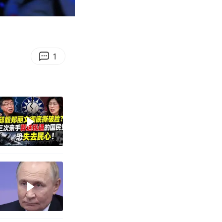
02:36
Enter
fullscreen
1