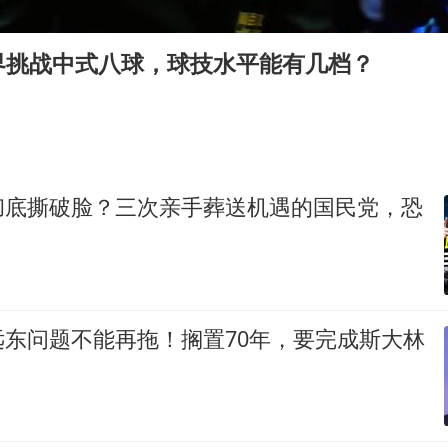
国防部：坚决反制任何闹海挑衅图谋
山东一元代青花杯离奇失踪
界挑战中式八球，球技水平能有几档？
台湾海峡南口北上船舶实施交通管制
“新疆阿勒泰八月能滑雪”不实
向鹏0-3不敌张本智和
四川宜宾地震网友称睡觉被摇醒
彻底撕破脸？三次亲手葬送机遇的国民党，恐
今日立秋你咬秋了吗
公司“上四休三”但要降薪1000元
东方之约 相约未来
远东问题不能再拖！搁置70年，要完成斯大林