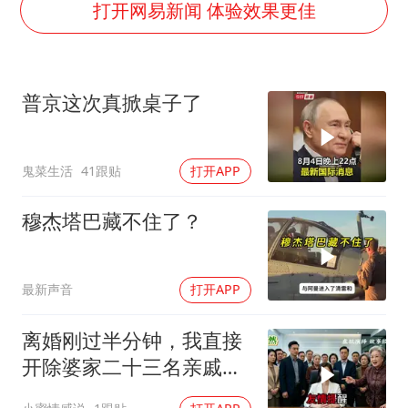
女子开一天一夜空调后二氧化碳中毒
打开网易新闻 体验效果更佳
台湾海峡南口北上船舶实施交通管制
向鹏0-3不敌张本智和
普京这次真掀桌子了
四川宜宾地震网友称睡觉被摇醒
DeepSeek投资宇树科技意味什么
鬼菜生活
41跟贴
打开APP
今日立秋你咬秋了吗
公司“上四休三”但要降薪1000元
穆杰塔巴藏不住了？
东方之约 相约未来
最新声音
打开APP
离婚刚过半分钟，我直接
开除婆家二十三名亲戚，
婆婆逢人就说，这家公司