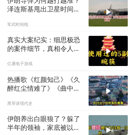
伊朗导弹为何越打越准？
泽连斯基甩出卫星时间
表，特朗普：我去问问普
军武时间线
京
真实大案纪实：细思极恐
的案件细节，真相令人脊
背发凉
亿通电子游戏
热播歌《红颜知己》《久
醉红尘情难了》《曲中
人》《伱是陪我风雨的
黑哥讲现代史
人》
伊朗养出白眼狼了？躲了
半年的领袖，家底被以色