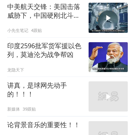
中美航天交锋：美国击落
威胁下，中国硬刚北斗升
级+重复火箭
小先生笔记
4跟贴
印度2596批军货军援以色
列，莫迪沦为战争帮凶
龙隐天下
讲真，是球网先动手
的！！！
新媒体
39跟贴
论背景音乐的重要性！！