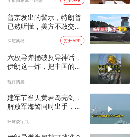
小蜜情感说
1跟贴
打开APP
归她儿子管理
普京发出的警示，特朗普
已然听懂，美方不敢交出
乌方最需之物
深层奥秘
打开APP
六枚导弹捅破反导神话，
伊朗这一炸，把中国的工
业底牌给掀了
靓仔情感
建军节当天黄岩岛亮剑，
解放军海警同时出手，菲
律宾的挑衅该收场了
环球谈军武