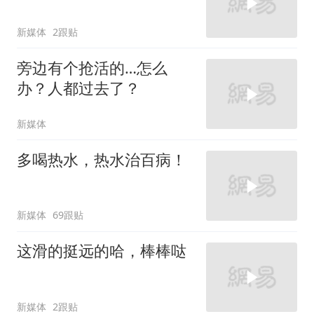
新媒体
2跟贴
旁边有个抢活的…怎么
办？人都过去了？
新媒体
多喝热水，热水治百病！
新媒体
69跟贴
这滑的挺远的哈，棒棒哒
新媒体
2跟贴