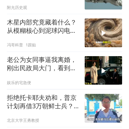
列摸得一干二净
附允历史观
木星内部究竟藏着什么？
从模糊核心到泥球闪电，
重塑太阳系起源
冯哥科普
1跟贴
老公为女同事逼我离婚，
刚出民政局大门，看到我
上了省长爸爸的专车
娱乐的宅急便
拒绝托卡耶夫劝和，普京
计划再借3万朝鲜士兵？
泽连斯基处境不妙
北京大学王勇教授