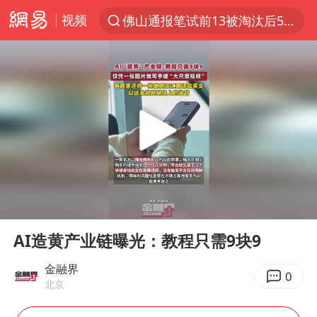
视频
佛山通报笔试前13被淘汰后5名进体检
上半年我国机械工业经济运行稳中有进
国防部回应日本试射“战斧”导弹
泰国枪击案凶手先杀祖父母后行凶
A股三大股指收涨
台风“白海豚”体型变大！环流面积接近13个浙江那么大
泰国校园枪击案死亡人数升至7人
00:00
00:10
江苏发布台风蓝色预警
Play
Ent
full
宇树科技中一签需缴款7.54万元
AI造黄产业链曝光：教程只需9块9
“立秋的第一杯奶茶”又爆单了
金融界
0
北京
中国军队坚决反制任何闹海图谋