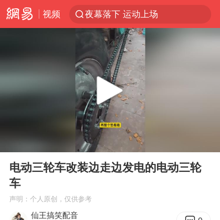
视频
夜幕落下 运动上场
汪峰阻止14岁女儿买大牌
泸溪河：桃酥吃出金属牙冠视频不实
27岁女子组织卖淫集团被悬赏通缉
立秋的仪式感
泰国校园枪击案死亡人数升至7人
改名后的“青海拉面”店
00:00
00:18
台军“汉光秀”开场闹剧多
Play
Ent
full
公司“上四休三”但要降薪1000元
电动三轮车改装边走边发电的电动三轮
车
泰高官回应中国人在泰遭歧视：全面调查
声明：个人原创，仅供参考
四川宜宾市高县发生4.9级地震
仙王搞笑配音