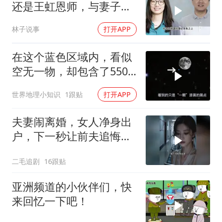
还是王虹恩师，与妻子合
照慈眉善目
林子说事
打开APP
在这个蓝色区域内，看似
空无一物，却包含了5500
个星系！
世界地理小知识
1跟贴
打开APP
夫妻闹离婚，女人净身出
户，下一秒让前夫追悔莫
及！
二毛追剧
16跟贴
亚洲频道的小伙伴们，快
来回忆一下吧！