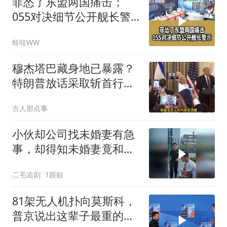
菲怂了东盟两国痛击；
055对决细节公开舰长警
示｜帅化民.孙大千.谢寒
蛙哇WW
冰｜辣晚报20260805
穆杰塔巴藏身地已暴露？
特朗普放话采取斩首行
动，美军机又被击落
古人那点事
小伙却公司找未婚妻有急
事，却得知未婚妻竟和别
人订婚！
二毛追剧
1跟贴
81架无人机扑向莫斯科，
普京说出这辈子最重的一