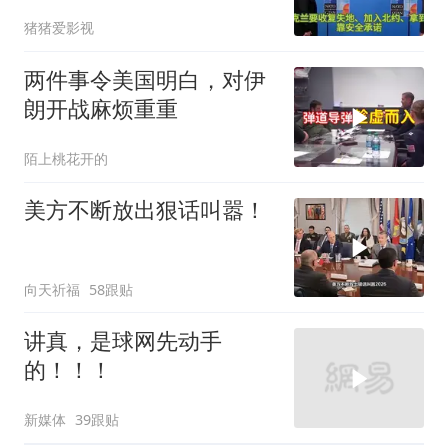
句话
猪猪爱影视
两件事令美国明白，对伊
朗开战麻烦重重
陌上桃花开的
美方不断放出狠话叫嚣！
向天祈福
58跟贴
讲真，是球网先动手
的！！！
新媒体
39跟贴