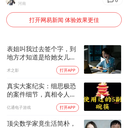
女子开一天一夜空调后二氧化碳中毒
0
河南
男子杀人后逃进深山21年活得像野人
打开网易新闻 体验效果更佳
985博士后被曝在妻子孕期出轨后续
“空调24小时开着更省电”不实
粉笔教育发布“自曝式”公开信
表姐叫我过去签个字，到
OpenAI为免费用户升级GPT-5.6 Luna
地方才知道是给她女儿婚
房做无限连带担保
如何把百年大党建设得更加坚强有力？
术之影
打开APP
真实大案纪实：细思极恐
的案件细节，真相令人脊
背发凉
亿通电子游戏
打开APP
顶尖数学家竟生活简朴，