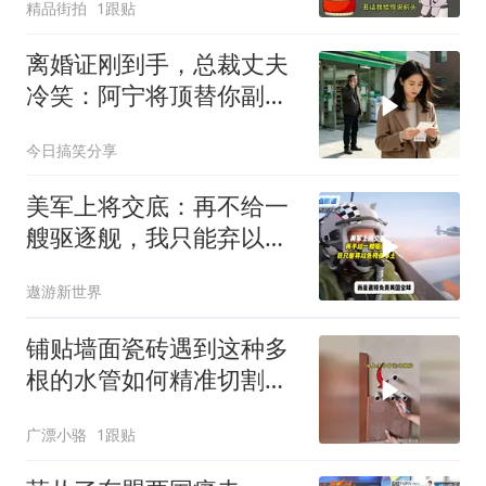
精品街拍
1跟贴
离婚证刚到手，总裁丈夫
冷笑：阿宁将顶替你副总
之位，我应好
今日搞笑分享
美军上将交底：再不给一
艘驱逐舰，我只能弃以色
列保本土
遨游新世界
铺贴墙面瓷砖遇到这种多
根的水管如何精准切割开
孔？
广漂小骆
1跟贴