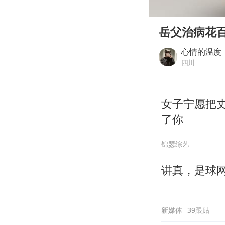
00:00
Play
岳父治病花
心情的温度
四川
女子宁愿把
了你
锦瑟综艺
讲真，是球
新媒体
39跟贴