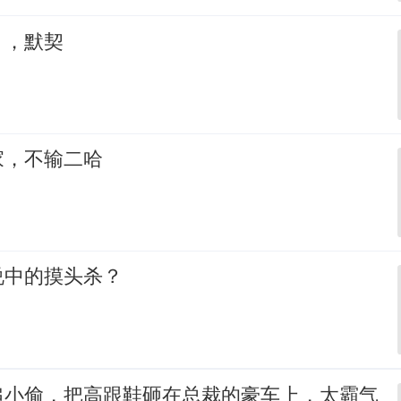
，，默契
家，不输二哈
说中的摸头杀？
追小偷，把高跟鞋砸在总裁的豪车上，太霸气