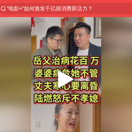
“电影+”如何激发千亿级消费新活力？
日本试射“战斧”导弹，国防部回应
台风白海豚中心风力增强
向鹏0-3不敌张本智和
曝韩国足协为外籍裁判员安排色情招待
广东雷州通报特教老师招聘违规事件
佛山通报笔试前13被淘汰后5名进体检
我国外贸延续良好增长态势
“新疆阿勒泰八月能滑雪”不实
陈幸同晋级WTT横滨冠军赛8强
泰国枪击案凶手先杀祖父母后行凶