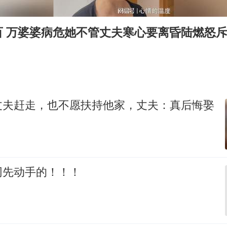
“立秋的第一杯奶茶”又爆单了
国防部：中国军队坚决反制任何闹海挑衅图谋
百 万婆婆病危她不管丈夫寒心要离昏陆燃怒
宇树科技中一签需缴款7.54万元
超颖电子拟投资20.86亿建设新项目
两名乘客在飞机上因调节座椅起冲突
台湾海峡南口北上船舶实施交通管制
丈夫赶走，也不愿扶持他家，丈夫：真后悔娶
夯实基础开新局
网先动手的！！！