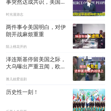
事突然达成共识，美国这
回彻底坐不住了？
时光漫游志
两件事令美国明白，对伊
朗开战麻烦重重
陌上桃花开的
泽连斯基停留美国之际，
大乌曝出严重丑闻，欧洲
或彻夜难眠
雅儿姐爱追剧
历史性一刻！