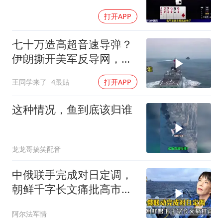
打开APP
七十万造高超音速导弹？
伊朗撕开美军反导网，炸
出中国工业底牌
王同学来了
4跟贴
打开APP
这种情况，鱼到底该归谁
龙龙哥搞笑配音
中俄联手完成对日定调，
朝鲜千字长文痛批高市，
就差李在明没动静
阿尔法军情