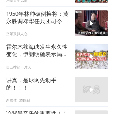
乐享人生风雨
1950年林帅破例换将：黄
永胜调邓华任兵团司令
空景孤扰人心
霍尔木兹海峡发生永久性
变化，伊朗明确表示局势
不可逆转
自己撑起一片天
讲真，是球网先动手
的！！！
新媒体
39跟贴
论背景音乐的重要性！！