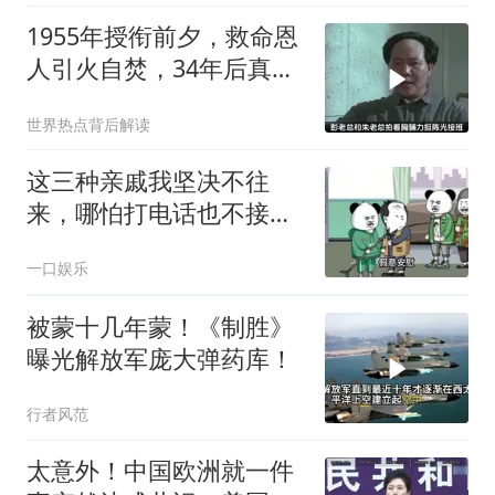
1955年授衔前夕，救命恩
人引火自焚，34年后真相
大白
世界热点背后解读
这三种亲戚我坚决不往
来，哪怕打电话也不接，
断交！
一口娱乐
被蒙十几年蒙！《制胜》
曝光解放军庞大弹药库！
行者风范
太意外！中国欧洲就一件