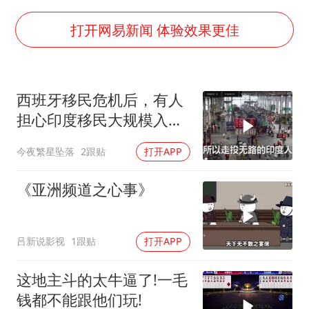
胡彦斌韩磊 谁帮谁
我国外贸延续良好增长态势
打开网易新闻 体验效果更佳
国防部：中国军队坚决反制任何闹海挑衅图谋
“新疆阿勒泰八月能滑雪”不实
西班牙移民危机后，有人
女儿为争财产堵门阻挠父亲出殡
担心印度移民大规模入侵
U17国足点球大战淘汰河床晋级决赛
中国，这可能吗？
今夜繁星坠落
2跟贴
打开APP
夯实基础开新局
《亚洲频道之心事》
吕新说影视
1跟贴
打开APP
这地主斗的太牛逼了!一毛
钱都不能跟他们玩!