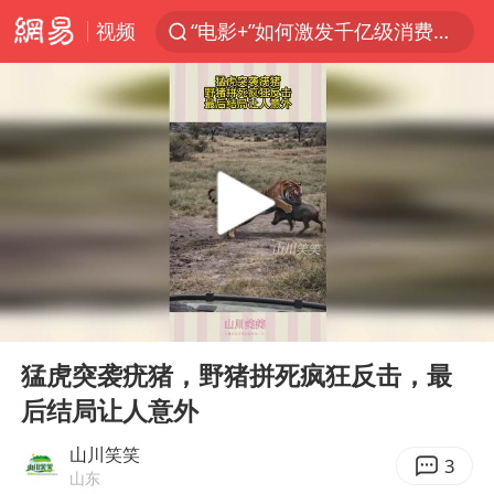
视频
“电影+”如何激发千亿级消费新活力？
上海：台风白海豚或将带来龙卷风
陈垣宇0-3张禹珍 国乒男单全军覆没
秋天的第一杯奶茶到底有多火
中巨芯：上半年归母净利润1405.77万元
四川宜宾高县4.9级地震致1死
东航：国内客票提前14天免费退改
00:00
00:11
美股存储板块集体大跌
Play
Ent
full
日本试射“战斧”导弹，国防部回应
猛虎突袭疣猪，野猪拼死疯狂反击，最
后结局让人意外
广东雷州通报特教老师招聘违规事件
百花奖开幕式
山川笑笑
3
山东