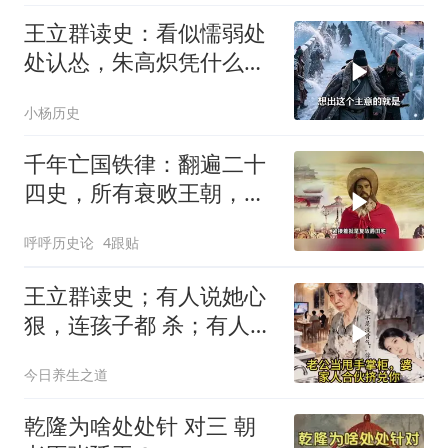
王立群读史：看似懦弱处
处认怂，朱高炽凭什么熬
到最终胜利？
小杨历史
千年亡国铁律：翻遍二十
四史，所有衰败王朝，都
死在同一种愚蠢上
呼呼历史论
4跟贴
王立群读史；有人说她心
狠，连孩子都 杀；有人说
她清醒，用二十年熬死所
今日养生之道
有仇人
乾隆为啥处处针 对三 朝