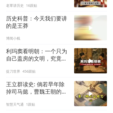
老覃讲历史
16跟贴
历史科普：今天我们要讲
的是王莽
博闻小栈
利玛窦看明朝：一个只为
自己盖房的文明，究竟能
走多远？
捉刀世界
456跟贴
王立群读史: 倘若早年除
掉司马懿，曹魏王朝的命
运能否被彻底改写？
智慧天气通
1跟贴