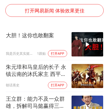
中国五箭齐发反制美国
号召领导带头休假 是大家不想休吗
打开网易新闻 体验效果更佳
律师称“梅姨”若满75岁或不适用死刑
《歌手》歌王之战帮唱嘉宾官宣
大胆！这你也敢翻案
“梅姨”准确年龄仍未知
南昌一规划馆现“阴间座椅”字样
我是历史其实挺有趣
1跟贴
打开APP
上海一酒店房间爬满床虱 住客反被怼
中国经济展现强大韧性和活力
朱元璋和马皇后的长子 永
镇云南的沐氏家主 西平侯
沐英
朝话熹史
打开APP
王立群：能力不及一众群
雄，拆解司马懿赢得三国