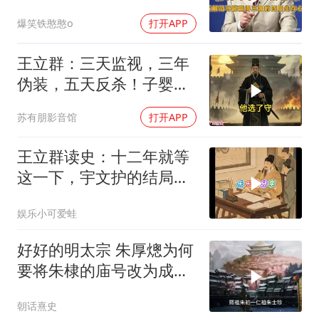
的四层生存心法
爆笑铁憨憨o
打开APP
王立群：三天监视，三年
伪装，五天反杀！子婴用
一本诗书骗过了整个秦朝
苏有朋影音馆
打开APP
王立群读史：十二年就等
这一下，宇文护的结局你
绝对猜不到
娱乐小可爱蛙
好好的明太宗 朱厚熜为何
要将朱棣的庙号改为成
祖？
朝话熹史