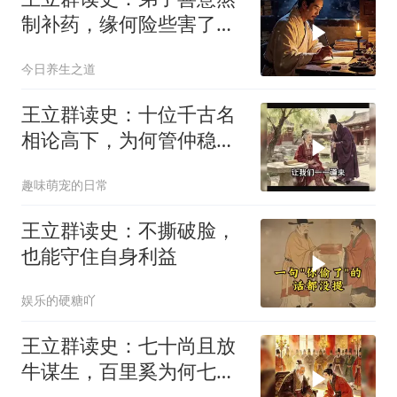
制补药，缘何险些害了朱
丹溪性命？
今日养生之道
王立群读史：十位千古名
相论高下，为何管仲稳居
榜首？
趣味萌宠的日常
王立群读史：不撕破脸，
也能守住自身利益
娱乐的硬糖吖
王立群读史：七十尚且放
牛谋生，百里奚为何七十
一岁拜相逆袭？