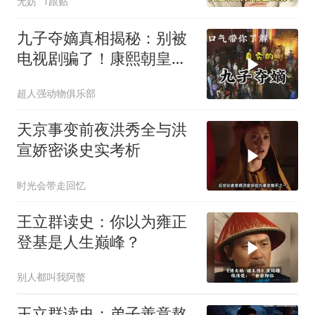
无妨
1跟贴
九子夺嫡真相揭秘：别被
电视剧骗了！康熙朝皇位
争夺实况！雍正王
超人强动物俱乐部
天京事变前夜洪秀全与洪
宣娇密谈史实考析
时光会带走回忆
王立群读史：你以为雍正
登基是人生巅峰？
别人都叫我阿螫
王立群读史：弟子善意熬