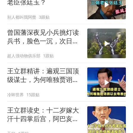
老臣张廷玉？
别人都叫我阿螫
3跟贴
曾国藩深夜见小兵挑灯读
兵书，脸色一沉，次日如
何发落？
超人强动物俱乐部
1跟贴
王立群精讲：遍观三国顶
级谋士，为何唯独贾诩得
以长寿善终？
冷眸世界
15跟贴
王立群读史：十二岁嫁大
汗十四掌后宫，阿巴亥为
何被逼殉葬？