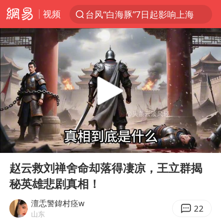
视频
台风“白海豚”7日起影响上海
聚“绿”成势，结构转型活力足
80后女柜员逆袭成4200亿银行副行长
多地要求领导干部带头休假
四川资阳市原市长王善平被判11年
金饰克价大幅跳涨
24小时不关空调 电费会更低吗
00:00
09:12
郑国霖回应去景区上班被保安拦下
Play
Ent
full
浙江舟山21条水上客运航线停航
赵云救刘禅舍命却落得凄凉，王立群揭
秘英雄悲剧真相！
空调发明出来竟然不是为了给人降温
今年4位周星驰电影配角去世
澶忎警鍏村痉w
22
山东