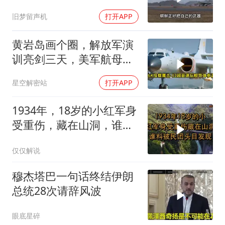
打，俄向亚洲借兵
旧梦留声机
打开APP
黄岩岛画个圈，解放军演
训亮剑三天，美军航母从
南海跑了
星空解密站
打开APP
1934年，18岁的小红军身
受重伤，藏在山洞，谁料
被民团头目发现
仅仅解说
穆杰塔巴一句话终结伊朗
总统28次请辞风波
眼底星碎