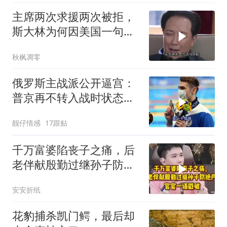
主席两次求援两次被拒，
斯大林为何因美国一句话
态度大转弯？
秋枫凋零
俄罗斯主战派公开逼宫：
普京再不转入战时状态，
我们就自己动手
靓仔情感
17跟贴
千万富婆陷丧子之痛，后
老伴献殷勤过继孙子防绝
户，官官一语戳破
安安折纸
花豹捕杀凯门鳄，最后却