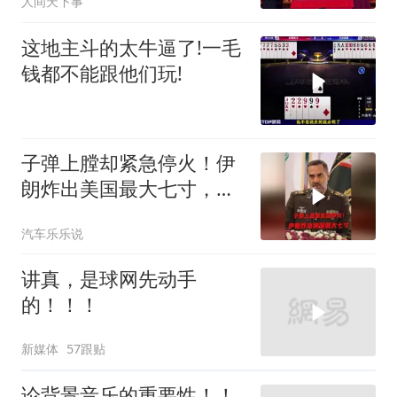
人间天下事
这地主斗的太牛逼了!一毛
钱都不能跟他们玩!
子弹上膛却紧急停火！伊
朗炸出美国最大七寸，特
朗普赶紧叫停战争
汽车乐乐说
讲真，是球网先动手
的！！！
新媒体
57跟贴
论背景音乐的重要性！！