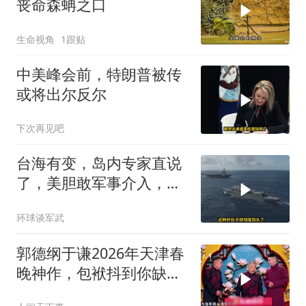
丧命森蚺之口
生命视角
1跟贴
中美峰会前，特朗普被传
或将出尔反尔
下次再见吧
台海有变，岛内专家直说
了，美胆敢军事介入，战
场将推到美家门口
环球谈军武
郭德纲于谦2026年天津春
晚神作，包袱抖到你缺氧
笑到肚子疼！