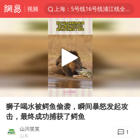
视频
上海：5号线16号线浦江线全线停运
白海豚逼近浙闽沿海
今日15时起福州地铁高架区段停运
国足U17与阿森纳决赛取消 并列冠军
王艺迪2-4不敌张本美和止步4强
上门女婿出轨女邻居多年被判重婚罪
《披荆斩棘2026》阵容官宣
00:00
00:09
王艺迪无缘横滨赛决赛
Play
Ent
full
泰国：高度重视中国游客旅游体验
狮子喝水被鳄鱼偷袭，瞬间暴怒发起攻
击，最终成功捕获了鳄鱼
2025年小学教师减少13.19万
白海豚或提早3小时登陆
山川笑笑
1
山东