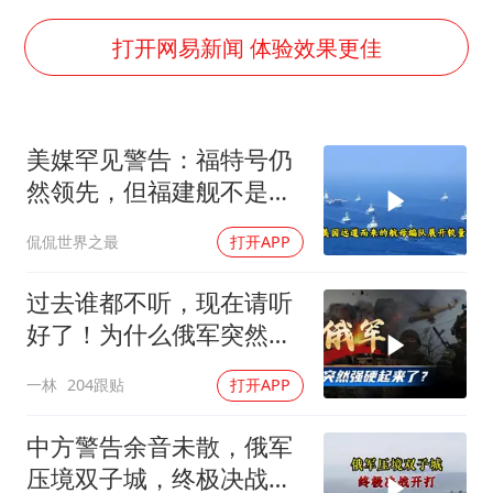
萌娃帮爷爷脱玉米 卖力干活超可爱
上海大部迎大暴雨
打开网易新闻 体验效果更佳
《龙餐馆》 冲奖
蒯曼挺进WTT横滨冠军赛女单四强
美媒罕见警告：福特号仍
武契奇会见泽连斯基有何意图
然领先，但福建舰不是中
构建更高水平的全民健身公共服务体系
国航母终点，而是新起点
侃侃世界之最
打开APP
过去谁都不听，现在请听
好了！为什么俄军突然强
硬起来了？
一林
204跟贴
打开APP
中方警告余音未散，俄军
压境双子城，终极决战开