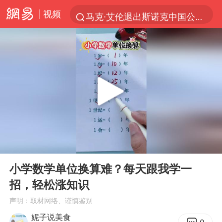
视频
马克·艾伦退出斯诺克中国公开赛
新疆优化调整景区内自驾服务费
上四休三，但降薪1000元，你接受吗？
央视新主播李秋莹孙亚鹏亮相
情侣平潭拍日出坠崖1死1伤
老挝国会主席赛宋蓬逝世
黄金牛市回来了吗
00:00
00:25
茅台部分直营店飞天茅台提价
Play
Ent
full
全民健身事业高质量发展
小学数学单位换算难？每天跟我学一
招，轻松涨知识
台当局重金为“台独”织“皇帝新衣”
声明：取材网络、谨慎鉴别
几元成本的AI广告导致千万市值蒸发
妮子说美食