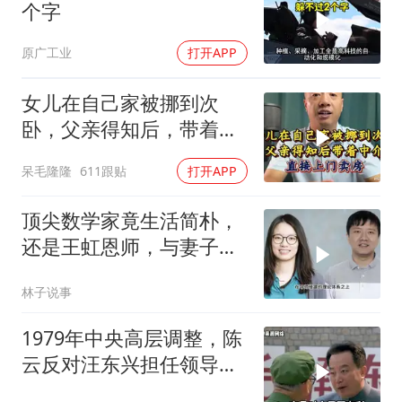
个字
原广工业
打开APP
女儿在自己家被挪到次
卧，父亲得知后，带着中
介直接上门卖房
呆毛隆隆
611跟贴
打开APP
顶尖数学家竟生活简朴，
还是王虹恩师，与妻子合
照慈眉善目
林子说事
1979年中央高层调整，陈
云反对汪东兴担任领导职
务