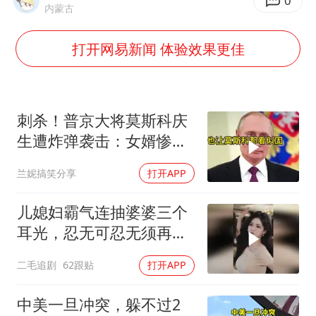
《欢迎来龙餐馆》口碑
0
内蒙古
白海豚将正面袭击贯穿浙江
打开网易新闻 体验效果更佳
酒店回应车内过夜被收150元
杭州全市有序停课
商场现钱学森巨幅海报 负责人回应
刺杀！普京大将莫斯科庆
乐享全民健身 共筑健康中国
生遭炸弹袭击：女婿惨
死，女儿重伤
兰妮搞笑分享
打开APP
儿媳妇霸气连抽婆婆三个
耳光，忍无可忍无须再
忍，太解气了！
二毛追剧
62跟贴
打开APP
中美一旦冲突，躲不过2