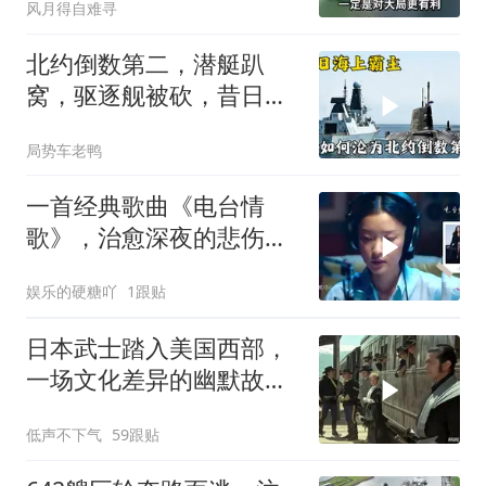
风月得自难寻
北约倒数第二，潜艇趴
窝，驱逐舰被砍，昔日的
皇家海军怎么了？
局势车老鸭
一首经典歌曲《电台情
歌》，治愈深夜的悲伤与
寂寞，满满的回忆
娱乐的硬糖吖
1跟贴
日本武士踏入美国西部，
一场文化差异的幽默故事
即将开
低声不下气
59跟贴