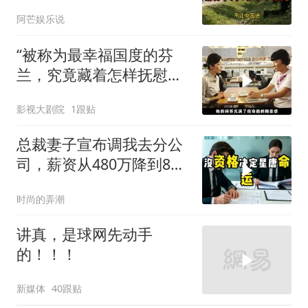
不装了！
阿芒娱乐说
“被称为最幸福国度的芬
兰，究竟藏着怎样抚慰人
心的烟火气
影视大剧院
1跟贴
总裁妻子宣布调我去分公
司，薪资从480万降到8
万，我递交辞呈
时尚的弄潮
讲真，是球网先动手
的！！！
新媒体
40跟贴