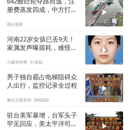
642艘巨轮夺路而逃，注
册费蒸发四成，中方打到
巴拿马“七寸”
烽火观察
河南22岁女孩已丢9天！
家属发声曝噩耗，难怪搜
救犬也闻不到气味
小鑫新鲜事
81跟贴
男子独自霸占电梯阻碍众
人出行，监控记录全过程
懒大王教剪辑
986跟贴
驻台美军暴增，台军头子
罕见回应，美太平洋司令