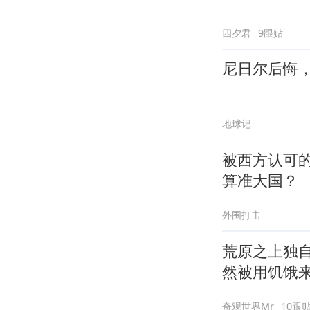
四夕君
9跟贴
尼日尔后悔
地球记
被西方认可
算准大国？
外围打击
荒原之上独
然被用饥饿
奇观世界Mr
10跟