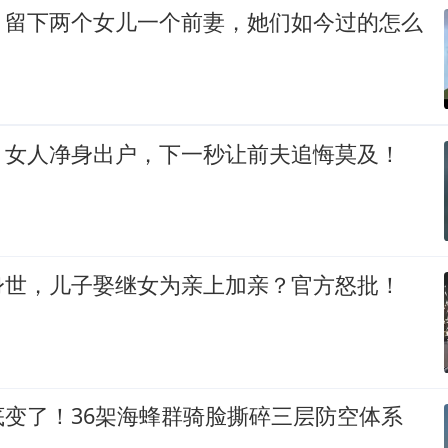
，留下两个女儿一个前妻，她们如今过的怎么
，女人净身出户，下一秒让前夫追悔莫及！
身世，儿子娶继女为亲上加亲？官方怒批！
底变了！36架海蜂群骑脸撕碎三层防空体系