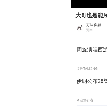
00:00
Play
大哥也是能
万里侃剧
河南
周旋演唱西
文理TALKING
伊朗公布28
奇迹游行者