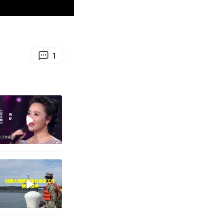
01:12
Enter
fullscreen
1