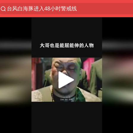
台风白海豚进入48小时警戒线
以“新”破局 首发经济点亮城市消费活力
佛得角门将亮相智利俱乐部主场
中方回应是否在太平洋海底开采稀土
看守所辅警收受10万获刑1年
宇树科技发行价格150.80元/股
宇树科技王兴兴身家有望超200亿元
CIA被曝已秘密设立古巴工作组
U17国足1分钟轰2球
泰国一女公务员妆容引争议 本人回应
中国养老床位“三连降”
法国下周开始禁止未经同意的电话营销