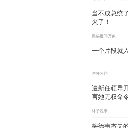
当不成总统
火了！
揭秘世间万象
一个片段就
户外阿崭
遭新任领导
言她无权命
林子说事
梅德韦杰夫