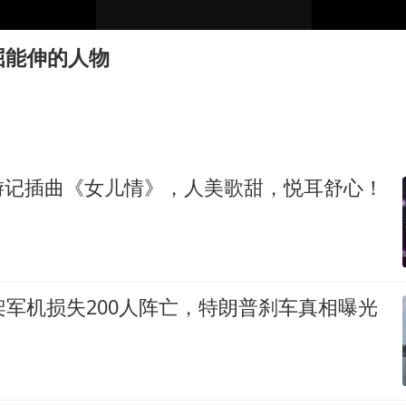
哪吒汽车南宁工厂设备降价20%拍卖
屈能伸的人物
郑国霖回应去景区上班被保安拦下
我国编制完成新版全月地质图
外交部发言人就广岛核爆81周年等答记者问
感觉全东北都在等7号
游记插曲《女儿情》，人美歌甜，悦耳舒心！
80后女柜员逆袭成4200亿银行副行长
奋进开新局 实干挑大梁
架军机损失200人阵亡，特朗普刹车真相曝光