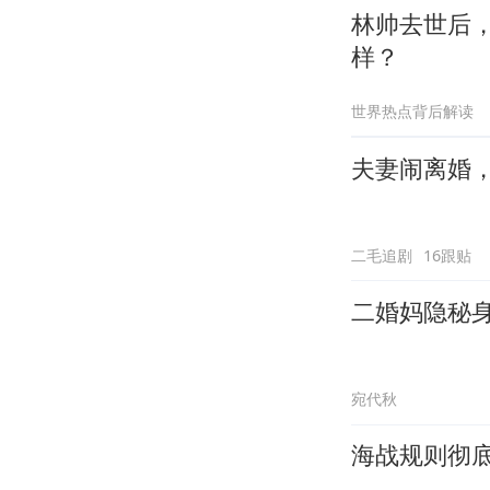
林帅去世后
样？
世界热点背后解读
夫妻闹离婚
二毛追剧
16跟贴
二婚妈隐秘
宛代秋
海战规则彻