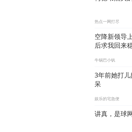
热点一网打尽
空降新领导
后求我回来
牛锅巴小钒
3年前她打
呆
娱乐的宅急便
讲真，是球