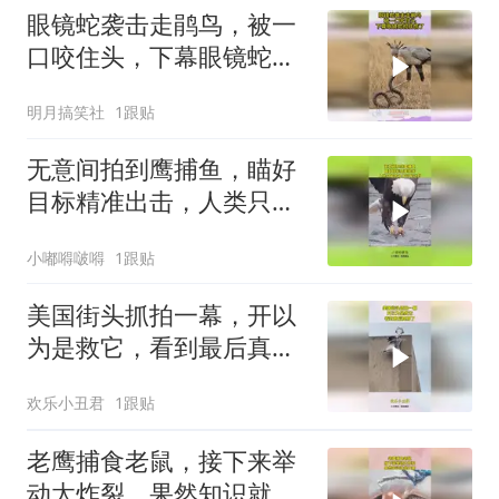
眼镜蛇袭击走鹃鸟，被一
口咬住头，下幕眼镜蛇彻
底慌了
明月搞笑社
1跟贴
无意间拍到鹰捕鱼，瞄好
目标精准出击，人类只能
仿生不可能达到！
小嘟嘚啵嘚
1跟贴
美国街头抓拍一幕，开以
为是救它，看到最后真相
了
欢乐小丑君
1跟贴
老鹰捕食老鼠，接下来举
动太炸裂，果然知识就是