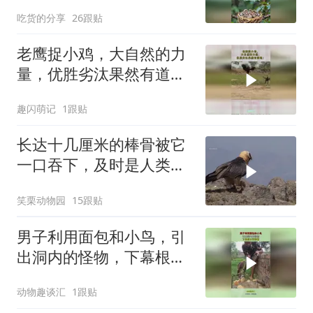
梦
吃货的分享
26跟贴
老鹰捉小鸡，大自然的力
量，优胜劣汰果然有道
理！
趣闪萌记
1跟贴
长达十几厘米的棒骨被它
一口吞下，及时是人类腿
骨那么粗壮的骨头也能生
笑栗动物园
15跟贴
吞
男子利用面包和小鸟，引
出洞内的怪物，下幕根本
没眼看
动物趣谈汇
1跟贴