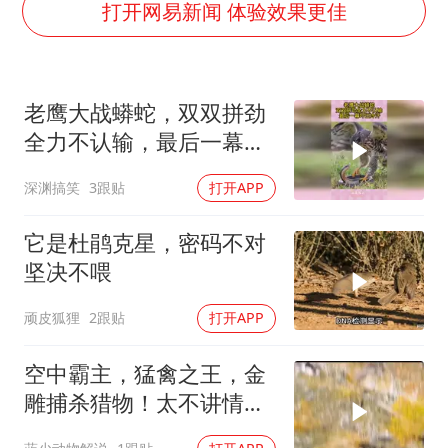
36岁男演员成景区NPC后人气爆棚
打开网易新闻 体验效果更佳
郑丽文：台湾从来没有“独立”过
几元成本的AI广告导致千万市值蒸发
老鹰大战蟒蛇，双双拼劲
浙江台州《告全体市民书》
全力不认输，最后一幕吓
酒店回应车内过夜被收150元
出冷汗
深渊搞笑
3跟贴
打开APP
上半年国内手机销量TOP30出炉
梁家辉百花奖演讲落泪
它是杜鹃克星，密码不对
人民的健康、体质、幸福一脉相承
坚决不喂
顽皮狐狸
2跟贴
打开APP
空中霸主，猛禽之王，金
雕捕杀猎物！太不讲情面
了！