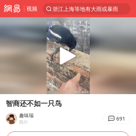
视频
浙江上海等地有大雨或暴雨
光影经济撬动暑期消费新蓝海
《欢迎来龙餐馆》口碑
情侣福建平潭拍日出时坠崖
西湖突现狂风暴雨 游客瞬间被浇透
“不怕六爷挂得多 就怕六爷挂一颗”
视频丨中国东方电气集团原党组副书记、董事宋致远被查
00:00
00:30
杭州全市有序停课
Play
Ent
full
直击东北超：哈尔滨vs通辽
智商还不如一只鸟
香港宏福苑火灾或由烟头引起
趣味瑞
691
四川
白海豚将正面袭击贯穿浙江