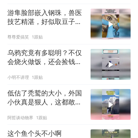
游隼脸部嵌入钢珠，兽医
技艺精湛，好似取豆子般
成功取出！
尊尊爱搞笑
1跟贴
乌鸦究竟有多聪明？不仅
会烧火做饭，还会捡钱养
活主人
小明不讲理
1跟贴
低估了秃鹫的大小，外国
小伙真是狠人，这都敢站
过去！
阿哲谈动物界
1跟贴
这个鱼个头不小啊