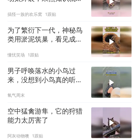
力量！
搞怪一族的欢乐窝
1跟贴
为了繁衍下一代，神秘鸟
类用淤泥筑巢，看见成果
直接惊呆
懂忧笑场
1跟贴
男子呼唤落水的小鸟过
来，没想到小鸟真的听懂
了，网友：这小鸟也太有
氧气周末
灵性了
空中猛禽游隼，它的狩猎
能力太厉害了
阿灰动物噢
1跟贴