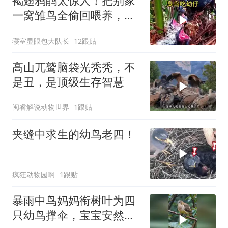
褐翅鸦鹃太惊人！把别家
一窝雏鸟全偷回喂养，自
家宝宝幸福又暖心
寝室显眼包大队长
12跟贴
高山兀鹫脑袋光秃秃，不
是丑，是顶级生存智慧
闽睿解说动物世界
1跟贴
夹缝中求生的幼鸟老四！
疯狂动物园啊
1跟贴
暴雨中鸟妈妈衔树叶为四
只幼鸟撑伞，宝宝安然入