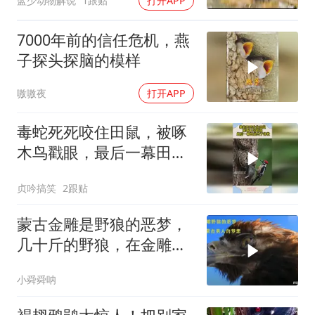
蓝少动物解说
1跟贴
打开APP
7000年前的信任危机，燕
子探头探脑的模样
嗷嗷夜
打开APP
毒蛇死死咬住田鼠，被啄
木鸟戳眼，最后一幕田鼠
终于得救
贞吟搞笑
2跟贴
蒙古金雕是野狼的恶梦，
几十斤的野狼，在金雕爪
下只是一道菜
小舜舜呐