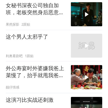
女秘书深夜公司独自加
班，老板突然身后恶意偷
袭，幸好女人机智化解危
果然探影
2跟贴
机
这个男人太邪乎了
利奥看剧吧
1跟贴
外公寿宴时外婆嫌我爸上
菜慢了，抬手就甩我爸三
耳光。我没吵没闹
靓仔情感
这演习比实战还刺激