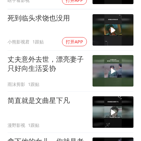
瞎子看影视
打开APP
死到临头求饶也没用
小熊影视君
1跟贴
打开APP
丈夫意外去世，漂亮妻子
只好向生活妥协
雨沫剪影
1跟贴
简直就是文曲星下凡
漫野影视
1跟贴