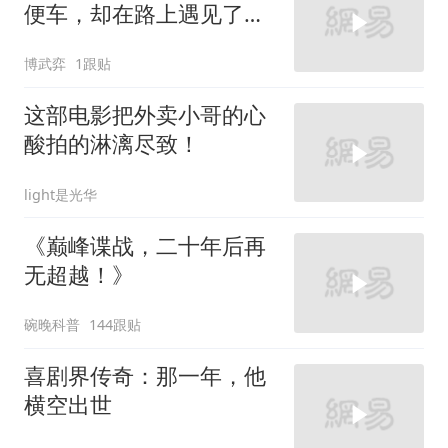
便车，却在路上遇见了其
他机遇
博武弈
1跟贴
这部电影把外卖小哥的心
酸拍的淋漓尽致！
light是光华
《巅峰谍战，二十年后再
无超越！》
碗晚科普
144跟贴
喜剧界传奇：那一年，他
横空出世