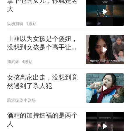
拿下他的女儿，你就是老
大
纵横剪辑
1跟贴
土匪以为女孩是个傻妞，
没想到女孩是个高手让他
们全军覆没
博武弈
4跟贴
女孩离家出走，没想到竟
然遇到了杀人犯
脑洞编剧小剧场
酒精的加持造福的是两个
人