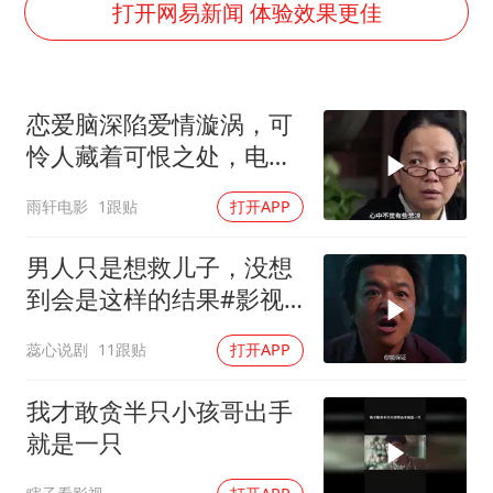
香港刷新1884年以来最高气温纪录
打开网易新闻 体验效果更佳
新疆一婚礼线上邀请引热议
世界第1特鲁姆普斯诺克中国赛一轮游
恋爱脑深陷爱情漩涡，可
《龙餐馆》 冲奖
怜人藏着可恨之处，电影
国足U17与阿森纳决赛取消 并列冠军
或能将其点醒
雨轩电影
1跟贴
打开APP
以拒绝“和平委员会”的加沙和平计划
奋力开创中国式现代化建设新局面
男人只是想救儿子，没想
到会是这样的结果#影视
解说
蕊心说剧
11跟贴
打开APP
我才敢贪半只小孩哥出手
就是一只