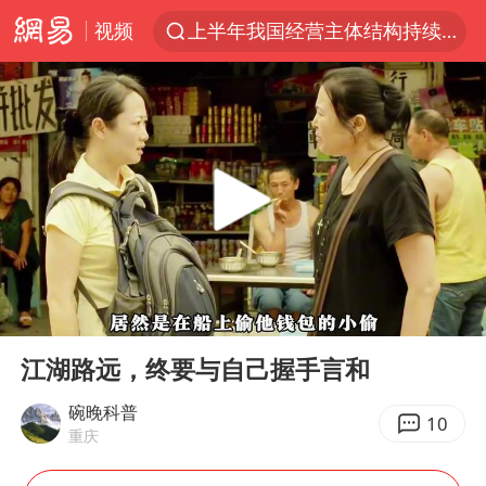
视频
上半年我国经营主体结构持续优化
于东来回应胖东来近25年老店年底关闭
俄称边境州遭乌大规模袭击已致13伤
《披荆斩棘2026》阵容官宣
上海全力守护市民“菜篮子”
独闯南太行的失联女生最后轨迹已确认
白海豚北上或致京津冀暴雨
00:00
17:56
10余省份将出现强风雨 局地特大暴雨
Play
Ent
full
美将每月供乌爱国者拦截导弹
江湖路远，终要与自己握手言和
构建更高水平的全民健身公共服务体系
碗晚科普
10
重庆
上门女婿出轨女邻居多年被判重婚罪