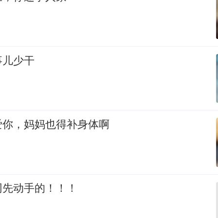
事儿少干
爱你，妈妈也得补身体啊
网先动手的！！！