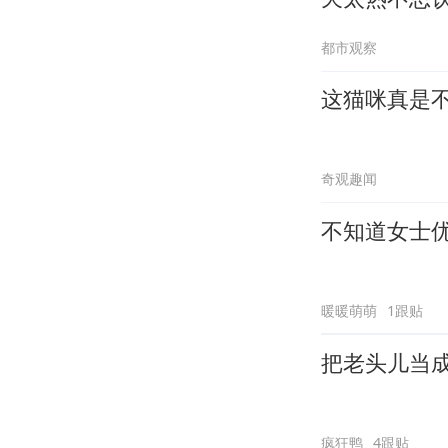
都市观察
这猫咪真是
奇观趣闻
不知道女士
暖暖萌萌
1跟贴
把老头儿当
疯狂鸭
4跟贴