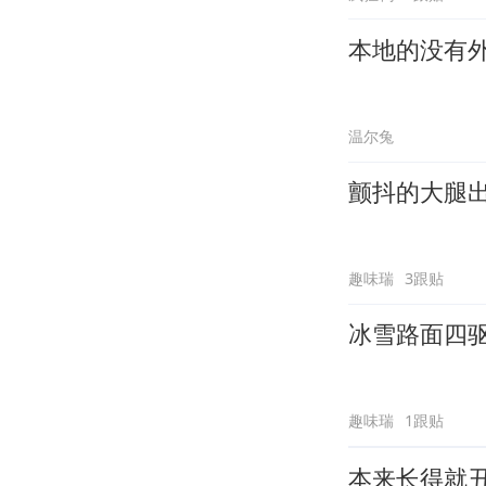
本地的没有
温尔兔
颤抖的大腿
趣味瑞
3跟贴
冰雪路面四
趣味瑞
1跟贴
本来长得就