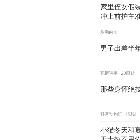
家里侄女假
冲上前护主准
乐动向前
男子出差半
瓦斯讲事
20跟贴
那些身怀绝
科普动物汇
1跟贴
小猫冬天和
天太热不思