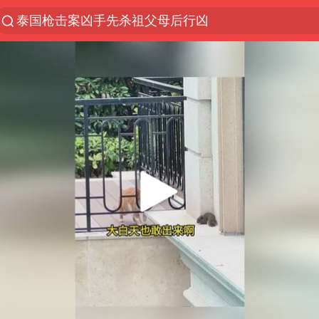
泰国枪击案凶手先杀祖父母后行凶
上半年我国机械工业经济运行稳中有进
中国军队坚决反制任何闹海图谋
台风“白海豚”体型变大！环流面积接近13个浙江那么
江苏发布台风蓝色预警
女子开一天一夜空调后二氧化碳中毒
泰国校园枪击案死亡人数升至7人
汪峰阻止14岁女儿买大牌
我国货物贸易进出口超30万亿元
王力宏演唱会黄牛带观众藏匿被查获
四川宜宾市高县发生4.9级地震
东航新规：提前14天可免费退改签