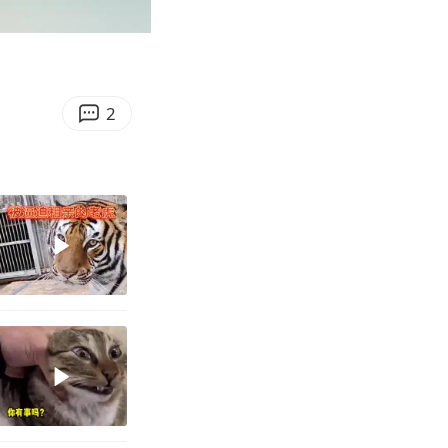
00:26
Enter
fullscreen
2