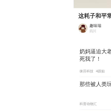
00:00
Play
这耗子和平
趣味瑞
四川
奶妈逼迫大
死我了！
徕芬科技
4跟贴
那些被人类
科普动物汇