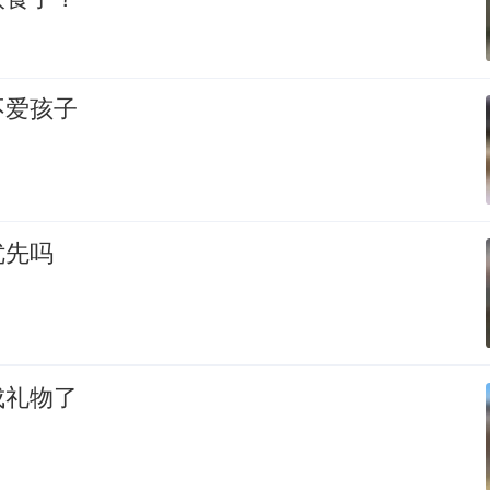
不爱孩子
优先吗
成礼物了