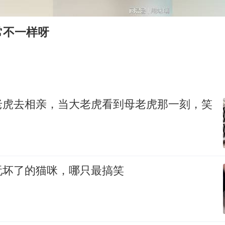
年内第一高价股今日打新
常不一样呀
“立秋的第一杯奶茶”又爆单了
河南回应带薪错峰休假通知引争议
陕西省委书记赶赴柞水县杏坪镇
女孩摆摊卖菌子时收到北大通知书
老虎去相亲，当大老虎看到母老虎那一刻，笑
国防部回应日本试射“战斧”导弹
东方之约 相约未来
玩坏了的猫咪，哪只最搞笑