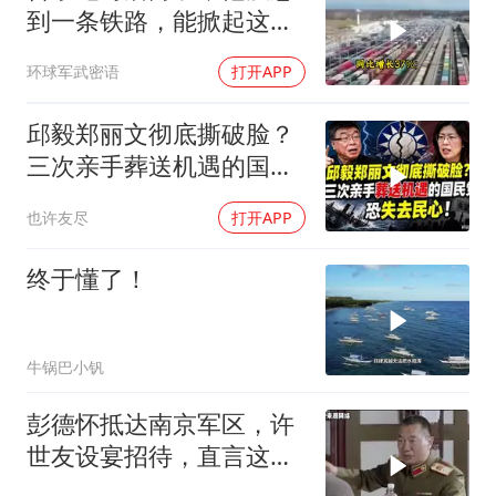
到一条铁路，能掀起这么
大的风浪，中亚格局彻底
环球军武密语
打开APP
改写
邱毅郑丽文彻底撕破脸？
三次亲手葬送机遇的国民
党，恐失去民心
也许友尽
打开APP
终于懂了！
牛锅巴小钒
彭德怀抵达南京军区，许
世友设宴招待，直言这是
最高的标准