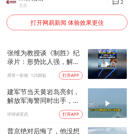
国乒男单横滨冠军赛全军覆没
2
北京
胡彦斌获《歌手2026》歌王
打开网易新闻 体验效果更佳
U17国足三连胜晋级明日之星半决赛
美股存储板块集体大跌
东航：国内客票提前14天免费退改
张维为教授谈《制胜》纪
名创优品回应女子吐槽内裤质量差
录片：形势比人强，解放
日本试射“战斧”导弹，国防部回应
军能打败美军航母！
周哥一影视
125跟贴
打开APP
夯实基础开新局
建军节当天黄岩岛亮剑，
解放军海警同时出手，菲
律宾的挑衅该收场了
环球谈军武
打开APP
普京绝对后悔了，他没想