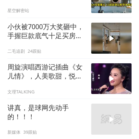
南海跑了
星空解密站
小伙被7000万大奖砸中，
手握巨款底气十足买房不
问价！
二毛追剧
24跟贴
周旋演唱西游记插曲《女
儿情》，人美歌甜，悦耳
舒心！
文理TALKING
讲真，是球网先动手
的！！！
新媒体
39跟贴