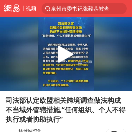
视频
泉州市委书记张毅恭被查
“电影+”如何激发千亿级消费新活力？
全球首个长时储能一体化产业园量产
台风白海豚已进入24小时警戒线
秋天的第一杯奶茶怎么选
上海：台风白海豚或将带来龙卷风
四川宜宾高县4.9级地震致1死
00:00
00:10
中国女篮70-67险胜尼日利亚女篮
Play
Ent
full
中巨芯：上半年归母净利润1405.77万元
司法部认定欧盟相关跨境调查做法构成
不当域外管辖措施,“任何组织、个人不得
38岁演员求职万岁山NPC成功
执行或者协助执行”
胜宏科技：股票交易异常波动
环球网资讯