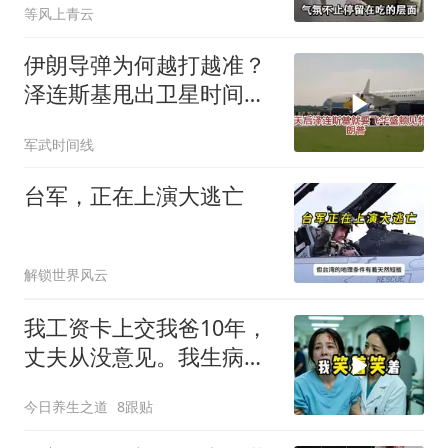
等风上青云
伊朗导弹为何越打越准？
泽连斯基甩出卫星时间
表，特朗普：我去问问普
军武时间线
京
台军，正在上演大逃亡
解锁世界风云
我工资卡上交我爸10年，
丈夫从没意见。我生病住
院急需手术费时
今日养生之道
8跟贴