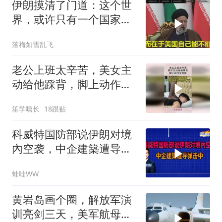
伊朗摸清了门道：这个世
界，或许只有一个国家，
能够“管住”美国
落梅如雪乱飞
老公上班太辛苦，美女主
动给他踩背，脚上动作太
熟练！
笙学嘻长
18跟贴
科威特国防部说伊朗对境
內空袭，中企建築遭导弹
击中｜介文汲.谢寒冰.张
蛙哇WW
延廷｜辣晚报20260806
黄岩岛画个圈，解放军演
训亮剑三天，美军航母从