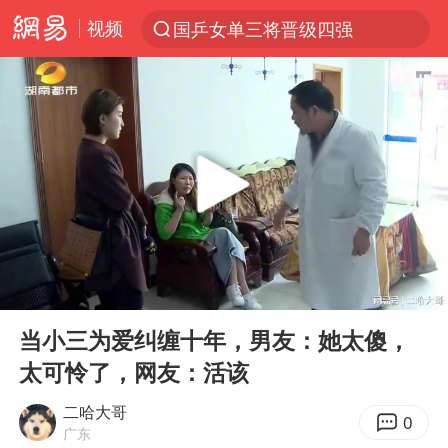
视频
国乒女单三将晋级四强
光影经济撬动暑期消费新蓝海
新疆优化调整景区内自驾服务费
《欢迎来龙餐馆》口碑
白海豚将正面袭击贯穿浙江
购飞机票7分钟后退票被扣2022元
情侣在平潭拍日出时坠崖致一死一伤
00:00
13:52
郑丽文：台湾从来没有“独立”过
Play
Ent
full
酒店花洒现排泄物住客索赔遭拒
当小三为爱纠缠十年，男友：她太傻，
太可怜了，网友：活该
杭州全市有序停课
夏日经济乘“热”而上 消费市场向“新”而行
二哈大哥
0
广东