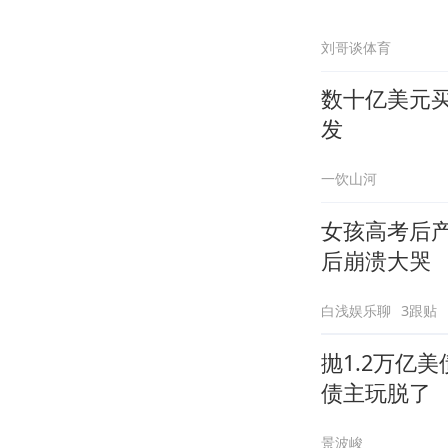
刘哥谈体育
数十亿美元买
发
一饮山河
女孩高考后
后崩溃大哭
白浅娱乐聊
3跟贴
抛1.2万亿
债主玩脱了
景波峻