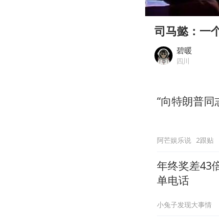
00:00
Play
司马懿：一
碧暖
四川
“向特朗普同
阿芒娱乐说
2跟贴
年终奖差43
单电话
小兔子发现大事情