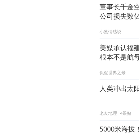
董事长千金
公司损失数
小蜜情感说
美媒承认福建
根本不是航
侃侃世界之最
人类冲出太
老友地理
4跟贴
5000米海拔