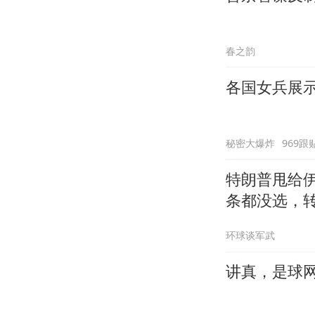
春之韵
各国女兵展
秘密大爆炸
969跟
特朗普甩给
条都没选，
环球谈军武
讲真，是球