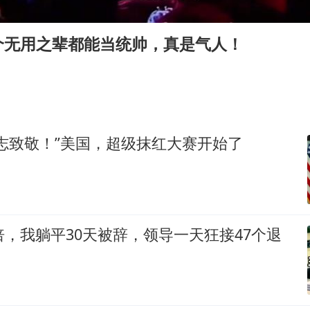
上海地铁4条线路全线停运
上海暴雨已致多处积水
个无用之辈都能当统帅，真是气人！
武汉天桥城管打人 当地通报
4.2平卫生间补漏注胶花1.55万
5万小车卖不动 微型代步车集体遇冷
白海豚路径图
志致敬！”美国，超级抹红大赛开始了
男子结婚8年3个女儿都不是亲生
从科技创新看开局起步的时与势
倍，我躺平30天被辞，领导一天狂接47个退