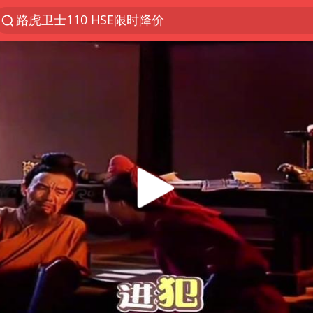
路虎卫士110 HSE限时降价
台风“白海豚”登陆 各地各部门全力应对
我国发现稀散金属独立新矿物——乌斯河锗矿
小沈阳加盟《披荆斩棘》
新疆生产建设兵团生态环境局原局长被查
上海鼓励居家办公
多地银行上调存款利率
手机真会“偷听”我们说话吗
武汉3名城管协管员殴打摊主被刑拘
克雷桑回应绝杀津门虎
NBA传奇教练老尼尔森去世