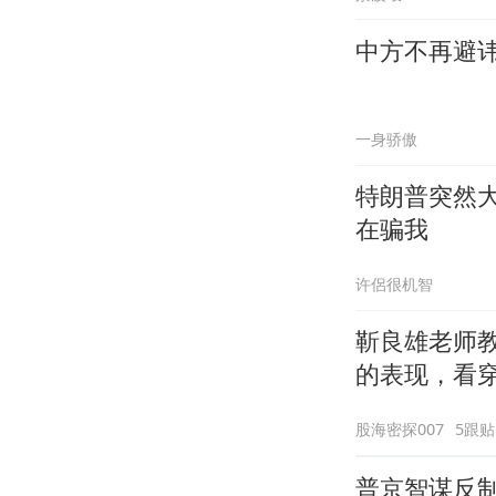
中方不再避
一身骄傲
特朗普突然
在骗我
许侶很机智
靳良雄老师教
的表现，看
股海密探007
5跟贴
普京智谋反