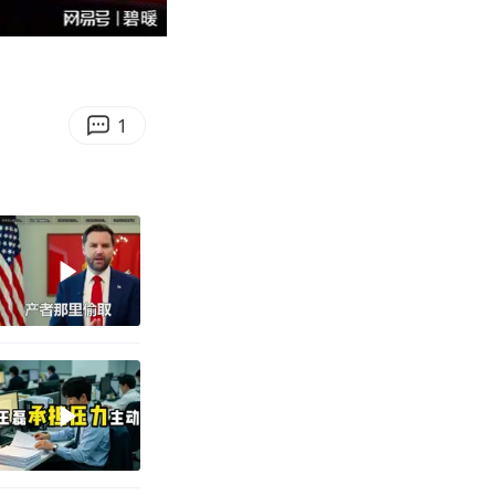
01:30
Enter
fullscreen
1