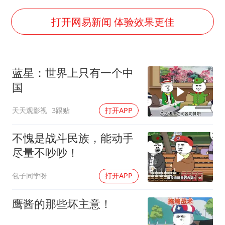
2025年小学教师减少13.19万
白海豚或提早3小时登陆
打开网易新闻 体验效果更佳
上海大部迎大暴雨
《龙餐馆》 冲奖
蓝星：世界上只有一个中
武契奇会见泽连斯基有何意图
国
“伊斯兰版北约”出现
天天观影视
3跟贴
打开APP
以军士兵把枪口对准中国记者
构建更高水平的全民健身公共服务体系
不愧是战斗民族，能动手
尽量不吵吵！
包子同学呀
打开APP
鹰酱的那些坏主意！