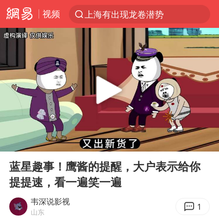
视频
上海有出现龙卷潜势
跨界融合拉长夏日经济消费链条
南京发布暴雨黄色预警
上海：5号线16号线浦江线全线停运
白海豚逼近浙闽沿海
国足U17与阿森纳决赛取消 并列冠军
王艺迪2-4不敌张本美和止步4强
00:00
01:08
刘畊宏加盟《披荆斩棘》
Play
Ent
full
白海豚5次眼壁置换
蓝星趣事！鹰酱的提醒，大户表示给你
提提速，看一遍笑一遍
王艺迪无缘横滨赛决赛
杭州部分地铁高架段临时停运
韦深说影视
1
山东