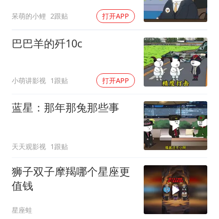
呆萌的小鲤
2跟贴
打开APP
巴巴羊的歼10c
小萌讲影视
1跟贴
打开APP
蓝星：那年那兔那些事
天天观影视
1跟贴
狮子双子摩羯哪个星座更
值钱
星座蛙