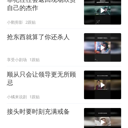
自己的杰作
小鹅剪影
2跟贴
抢东西就算了你还杀人
享受小剧场
1跟贴
顺从只会让领导更无所顾
忌
小橘来说剧
1跟贴
接头时要时刻充满戒备