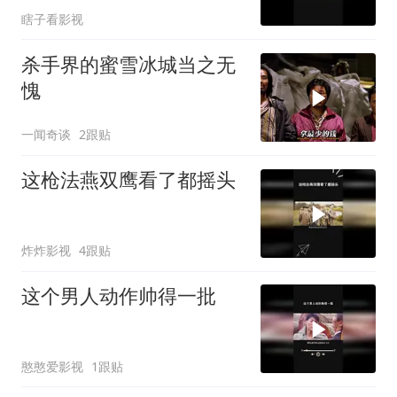
瞎子看影视
杀手界的蜜雪冰城当之无
愧
一闻奇谈
2跟贴
这枪法燕双鹰看了都摇头
炸炸影视
4跟贴
这个男人动作帅得一批
憨憨爱影视
1跟贴