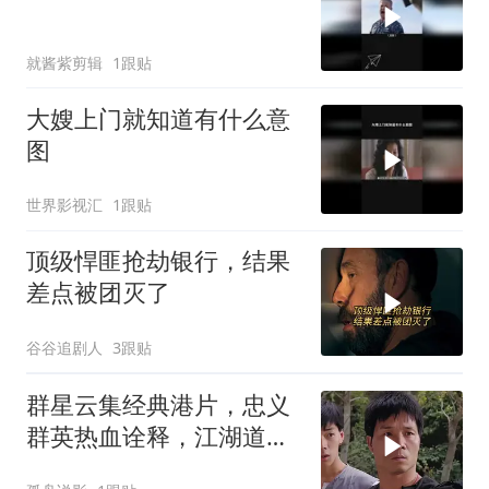
就酱紫剪辑
1跟贴
大嫂上门就知道有什么意
图
世界影视汇
1跟贴
顶级悍匪抢劫银行，结果
差点被团灭了
谷谷追剧人
3跟贴
群星云集经典港片，忠义
群英热血诠释，江湖道义
深度解读