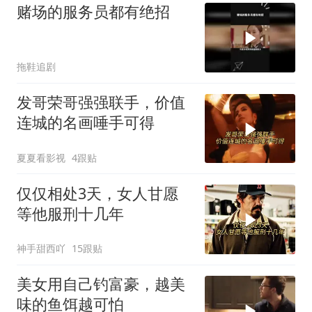
赌场的服务员都有绝招
拖鞋追剧
发哥荣哥强强联手，价值
连城的名画唾手可得
夏夏看影视
4跟贴
仅仅相处3天，女人甘愿
等他服刑十几年
神手甜西吖
15跟贴
美女用自己钓富豪，越美
味的鱼饵越可怕