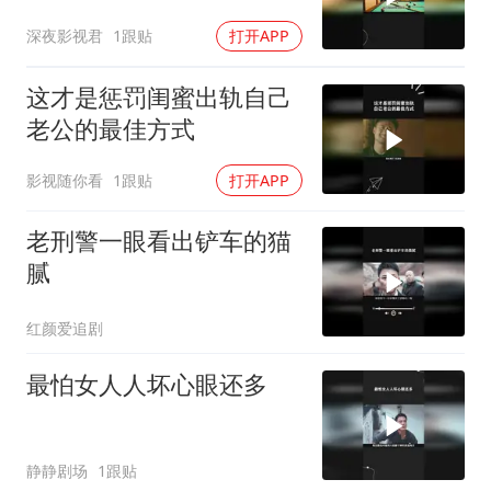
深夜影视君
1跟贴
打开APP
这才是惩罚闺蜜出轨自己
老公的最佳方式
影视随你看
1跟贴
打开APP
老刑警一眼看出铲车的猫
腻
红颜爱追剧
最怕女人人坏心眼还多
静静剧场
1跟贴