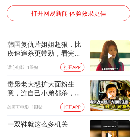
《龙餐馆》 冲奖
笔试第一被劝弃考涉事副校长被撤职
打开网易新闻 体验效果更佳
构建更高水平的全民健身公共服务体系
挡“张雪机车”民进党当局怕什么
韩国复仇片姐姐超狠，比
灌溉水坝被隔成鱼塘 村民投诉20余年
疾速追杀更带劲，看完三
萌娃帮爷爷脱玉米 卖力干活超可爱
天难缓神
话心电影
1跟贴
打开APP
奋力开创中国式现代化建设新局面
毒枭老大想扩大面粉生
意，连自己小弟都杀，犯
罪片
憨哥哥电影
1跟贴
打开APP
一双鞋就这么多机关