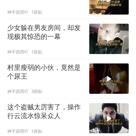
神手甜西吖
1跟贴
少女躲在男友房间，却发
现极其惊恐的一幕
神手甜西吖
1跟贴
村里瘦弱的小伙，竟然是
个尿王
神手甜西吖
3跟贴
这个盗贼太厉害了，操作
行云流水惊呆众人
神手甜西吖
1跟贴