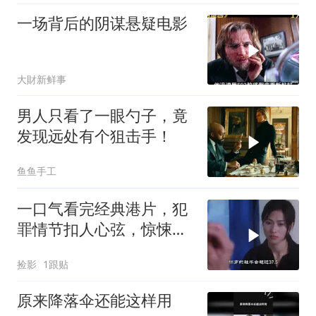
一场背后的阴谋悬疑电影
大財新鲜事
男人只看了一眼勺子，竟
发现远处有个狙击手！
鱼鱼手工
一口气看完经典港片，犯
罪情节扣人心弦，惊悚体
验直击灵魂_1
捡影
1跟贴
原来降落伞还能这样用