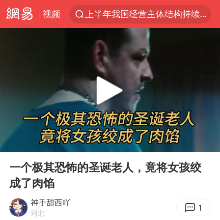
视频
上半年我国经营主体结构持续优化
白海豚将给京津冀带来大暴雨
《披荆斩棘2026》阵容官宣
国足U17与阿森纳决赛取消 并列冠军
女子发现前夫婚内与第三者育子
王艺迪无缘横滨赛决赛
2025年小学教师减少13.19万
00:00
01:01
王艺迪2-4不敌张本美和止步4强
Play
Ent
full
以军士兵把枪口对准中国记者
一个极其恐怖的圣诞老人，竟将女孩绞
成了肉馅
上门女婿出轨女邻居多年被判重婚罪
韩军前线部队连曝丑闻
神手甜西吖
1
河北