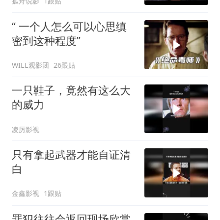
孤舟说影
1跟贴
“ 一个人怎么可以心思缜
密到这种程度”
WILL观影团
26跟贴
一只鞋子，竟然有这么大
的威力
凌厉影视
只有拿起武器才能自证清
白
金鑫影视
1跟贴
罪犯往往会返回现场欣赏