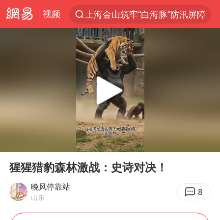
视频
上海金山筑牢“白海豚”防汛屏障
夏日经济乘热而上 消费市场向新而行
《披荆斩棘2026》阵容官宣
于东来回应胖东来近25年老店年底关闭
以拒绝“和平委员会”的加沙和平计划
浙江省甬江发生2026年第1号洪水
全球最大级别运输船通过长江大桥
00:00
01:26
白海豚北上或致京津冀暴雨
Play
Ent
full
上海全力守护市民“菜篮子”
猩猩猎豹森林激战：史诗对决！
上门女婿出轨女邻居多年被判重婚罪
晚风停靠站
8
山东
香港刷新1884年以来最高气温纪录