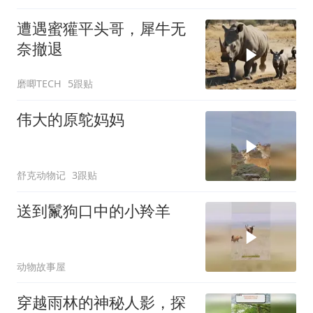
遭遇蜜獾平头哥，犀牛无
奈撤退
磨唧TECH
5跟贴
伟大的原鸵妈妈
舒克动物记
3跟贴
送到鬣狗口中的小羚羊
动物故事屋
穿越雨林的神秘人影，探