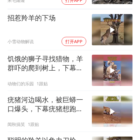
呆毛隆隆
打开APP
招惹羚羊的下场
小雪动物解说
打开APP
饥饿的狮子寻找猎物，羊
群吓的爬到树上，下幕根
本不敢睁眼
动物们的乐园
1跟贴
疣猪河边喝水，被巨蟒一
口爆头，下幕疣猪想跑也
晚了
闻秋搞笑
1跟贴