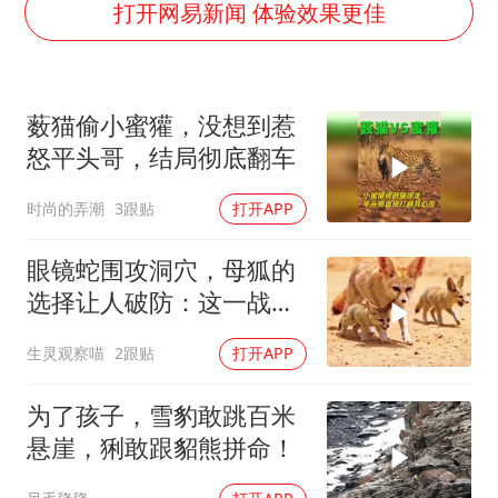
美将每月供乌爱国者拦截导弹
打开网易新闻 体验效果更佳
《龙餐馆》 冲奖
暑期研学游升温 在旅途中增长知识
薮猫偷小蜜獾，没想到惹
国足U17与阿森纳决赛取消 并列冠军
怒平头哥，结局彻底翻车
猫咪过火把节被抹成黑猫
时尚的弄潮
3跟贴
打开APP
宝妈给四胞胎取名平安喜乐
构建更高水平的全民健身公共服务体系
眼镜蛇围攻洞穴，母狐的
总书记点赞的非遗苗绣焕发新生机
选择让人破防：这一战，
没有退路
生灵观察喵
2跟贴
打开APP
为了孩子，雪豹敢跳百米
悬崖，猁敢跟貂熊拼命！