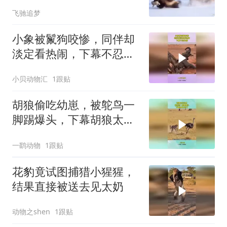
飞驰追梦
小象被鬣狗咬惨，同伴却
淡定看热闹，下幕不忍心
看
小贝动物汇
1跟贴
胡狼偷吃幼崽，被鸵鸟一
脚踢爆头，下幕胡狼太惨
了
一鹞动物
1跟贴
花豹竟试图捕猎小猩猩，
结果直接被送去见太奶
动物之shen
1跟贴