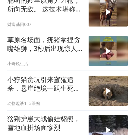
聪明的羚羊以角力刀枪，
所向无敌。 这技术堪称杂
技团！
财富基因007
草原名场面，疣猪拿捏贪
嘴雄狮，3秒后出现惊人
一幕
小奇说生活
小狞猫贪玩引来蜜獾追
杀，悬崖绝境一跃生死翻
盘
动物趣谈1
3跟贴
猞猁护崽大战偷娃貂熊，
雪地血拼场面惨烈