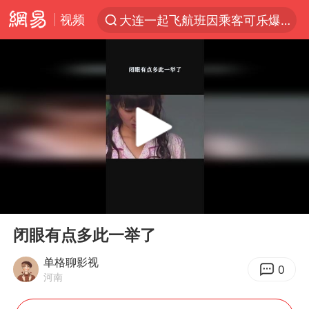
视频
大连一起飞航班因乘客可乐爆瓶折返
新能源汽车产业链提速
SK海力士回应“或出售重庆工厂”传闻
辽宁28名务农人员中暑死亡？官方辟谣
费大厨不自称“大王”了
中央气象台继续发布暴雨橙警
独闯南太行失联女子遗体已找到
00:00
00:22
血指纹匹配成功，20年悬案告破！凶手被执行死刑
Play
Ent
full
相声演员李晓龙因病去世 年仅38岁
闭眼有点多此一举了
演员秦焰去世 曾出演《狂飙》
单格聊影视
0
河南
“还不如不放假”