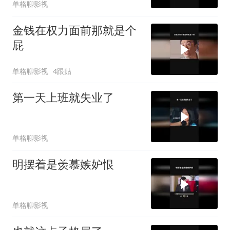
单格聊影视
金钱在权力面前那就是个
屁
单格聊影视
4跟贴
第一天上班就失业了
单格聊影视
明摆着是羡慕嫉妒恨
单格聊影视