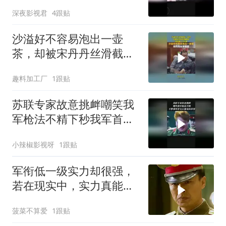
深夜影视君
4跟贴
沙溢好不容易泡出一壶
茶，却被宋丹丹丝滑截
胡，急的盖上了杯盖
趣料加工厂
1跟贴
苏联专家故意挑衅嘲笑我
军枪法不精下秒我军首长
让他见识厉害
小辣椒影视呀
1跟贴
军衔低一级实力却很强，
若在现实中，实力真能压
人
菠菜不算爱
1跟贴