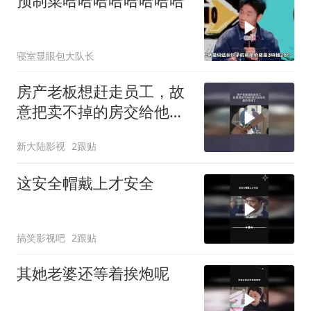
预制菜哈哈哈哈哈哈哈哈
寝室显眼包大队长
房产老板想赶走员工，故
意把卖不掉的房交给他
们，最后惊讶了
新大陆影视
2跟贴
这安全帽戴上才安全
搞笑影视吧
2跟贴
其她老婆还等着挨炮呢