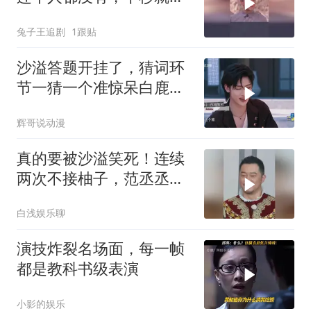
啪打脸
兔子王追剧
1跟贴
沙溢答题开挂了，猜词环
节一猜一个准惊呆白鹿，
张真源激动的跳起来了
辉哥说动漫
真的要被沙溢笑死！连续
两次不接柚子，范丞丞大
喊：你为什么不接啊
白浅娱乐聊
演技炸裂名场面，每一帧
都是教科书级表演
小影的娱乐