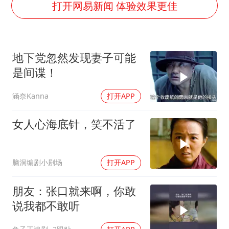
医疗垃圾做手机壳 这也是谋财害命
打开网易新闻 体验效果更佳
武契奇：欧洲已处于大战边缘
经销商证实雪佛兰已暂停在华新车销售
地下党忽然发现妻子可能
7月CPI同比上涨0.5% 经济内生增长动力持续增强
是间谍！
部分银行上调存款利率
涵奈Kanna
打开APP
货车高速制动失灵 交警护航化险为夷
白海豚突然大拐弯 走出罕见路线
女人心海底针，笑不活了
下党之路
脑洞编剧小剧场
打开APP
朋友：张口就来啊，你敢
说我都不敢听