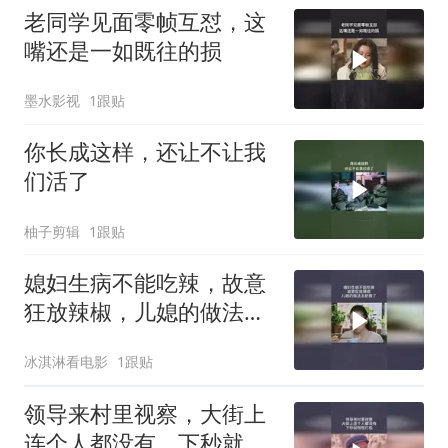
老同学见面零帧互怼，这
嘴还是一如既往的损
墨水影视
1跟贴
你长成这样，还让不让我
们活了
柚子剪辑
1跟贴
媳妇生病不能吃辣，故意
狂放辣椒，儿媳的做法太
舒服了
冰淇淋看电影
1跟贴
领导来村里视察，大街上
连个人都没有，下秒就啪