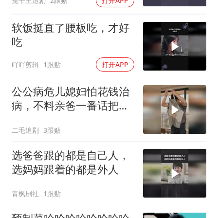
兔子王追剧
2跟贴
打开APP
软饭挺直了腰板吃，才好
吃
吖吖剪辑
1跟贴
打开APP
公公病危儿媳妇怕花钱治
病，不料亲爸一番话把女
儿骂醒了！
二毛追剧
3跟贴
选爸爸跟的都是自己人，
选妈妈跟着的都是外人
青枫剧社
1跟贴