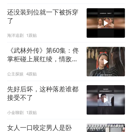
还没装到位就一下被拆穿
了
海洋追剧
1跟贴
《武林外传》第60集：佟
掌柜碰上展红绫，情敌见
面分外眼红
公主探娱
4跟贴
先好后坏，这种落差谁都
接受不了
小金聊剧
1跟贴
女人一口咬定男人是卧