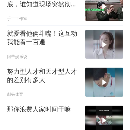
底，谁知道现场突然彻底
失控！
手工工作室
就爱看他俩斗嘴！这互动
我能看一百遍
阿芒娱乐说
努力型人才和天才型人才
的差别有多大
刺头体育
那你浪费人家时间干嘛