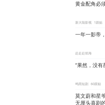
黄金配角必
新大陆影视
1跟贴
一年一影帝，百
赴赴赴焰海
“果然，没有
鸣雨短剧
60跟贴
莫文蔚和星
无厘头喜剧