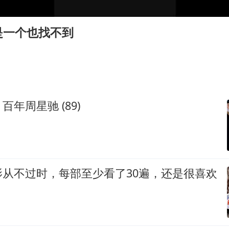
宇树科技中一签需缴款7.54万元
国防部：中国军队坚决反制任何闹海挑衅图谋
是一个也找不到
百花奖开幕式
广东雷州通报特教老师招聘违规事件
两名乘客在飞机上因调节座椅起冲突
女儿为争财产堵门阻挠父亲出殡
年周星驰 (89)
夯实基础开新局
影从不过时，每部至少看了30遍，还是很喜欢