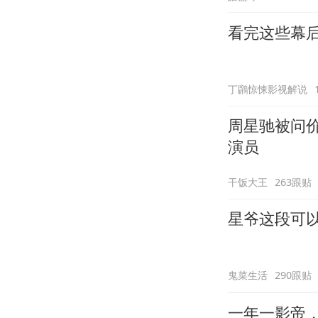
看完这些幕
丁鸊惊悚影视解说
周星驰被问
演员
干饭大王
263跟贴
星爷这段可
鬼菜生活
290跟贴
一年一影帝，百