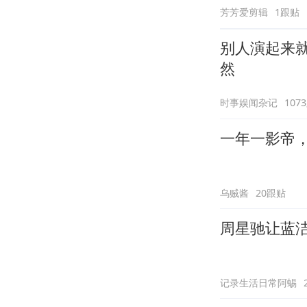
芳芳爱剪辑
1跟贴
别人演起来
然
时事娱闻杂记
107
一年一影帝，百
乌贼酱
20跟贴
周星驰让蓝
记录生活日常阿蜴