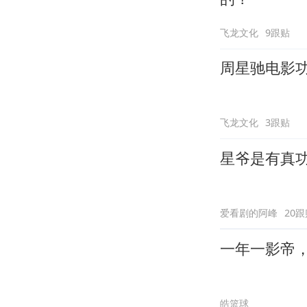
飞龙文化
9跟贴
周星驰电影
飞龙文化
3跟贴
星爷是有真
爱看剧的阿峰
20跟
一年一影帝，百
皓篮球