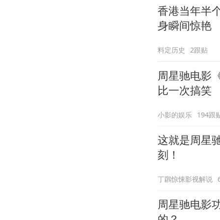
香港当年半
身瞬间惊艳
料定历史
2跟贴
周星驰电影
比一次搞笑
小影的娱乐
194跟
这就是周星
刻！
丁鸊惊悚影视解说
周星驰电影
的？