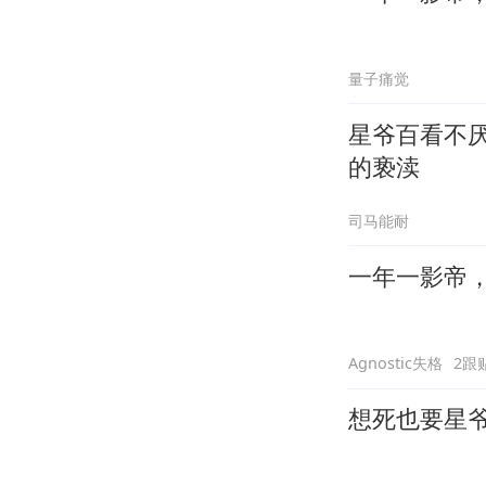
量子痛觉
星爷百看不厌的电影《
的亵渎
司马能耐
一年一影帝，百
Agnostic失格
2跟
想死也要星