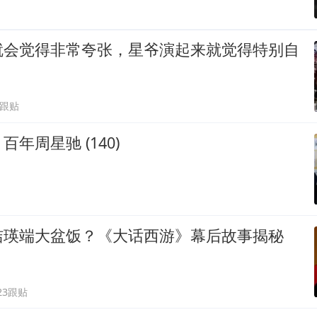
就会觉得非常夸张，星爷演起来就觉得特别自
3跟贴
年周星驰 (140)
洁瑛端大盆饭？《大话西游》幕后故事揭秘
23跟贴