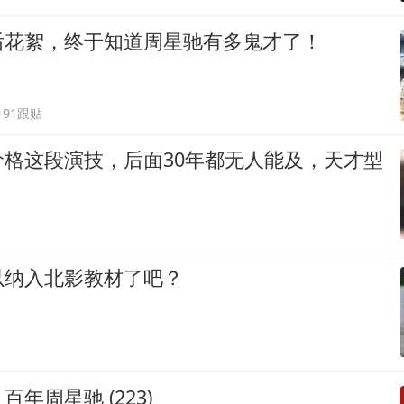
后花絮，终于知道周星驰有多鬼才了！
191跟贴
价格这段演技，后面30年都无人能及，天才型
以纳入北影教材了吧？
年周星驰 (223)