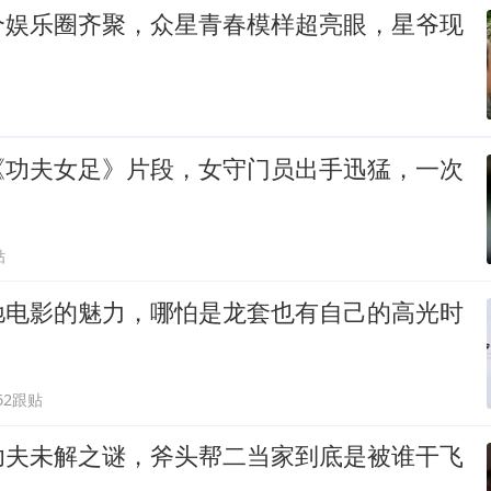
个娱乐圈齐聚，众星青春模样超亮眼，星爷现
《功夫女足》片段，女守门员出手迅猛，一次
贴
驰电影的魅力，哪怕是龙套也有自己的高光时
62跟贴
功夫未解之谜，斧头帮二当家到底是被谁干飞