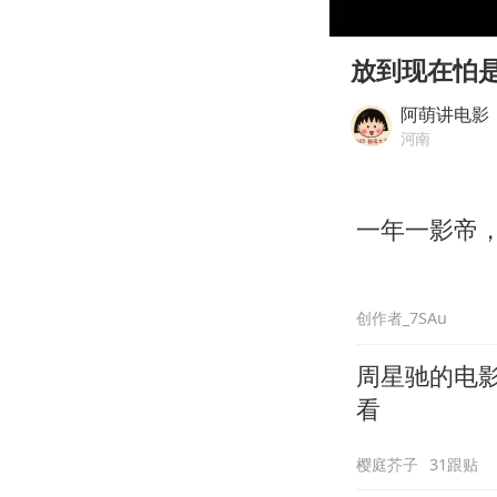
00:00
Play
放到现在怕
阿萌讲电影
河南
一年一影帝，百
创作者_7SAu
周星驰的电
看
樱庭芥子
31跟贴