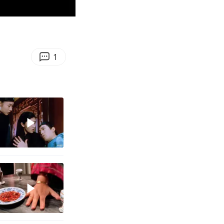
00:56
Enter
fullscreen
1