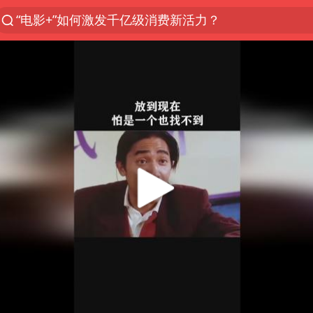
“电影+”如何激发千亿级消费新活力？
日本试射“战斧”导弹，国防部回应
东航：国内客票提前14天免费退改
台风白海豚中心风力增强
向鹏0-3不敌张本智和
四川宜宾市高县4.9级地震致1人死亡
超颖电子拟投资20.86亿建设新项目
“新疆阿勒泰八月能滑雪”不实
刘国正说向鹏打得很窝囊
我国外贸延续良好增长态势
陈幸同晋级WTT横滨冠军赛8强