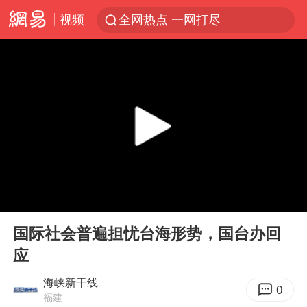
视频
全网热点 一网打尽
00:00
00:58
Play
Ent
full
国际社会普遍担忧台海形势，国台办回
应
海峡新干线
0
福建