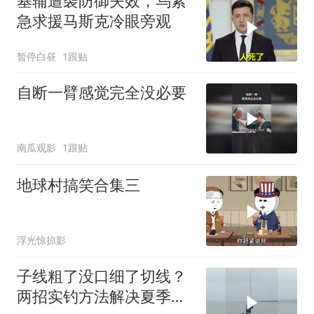
基辅遭袭防御失效，乌紧
急求援马斯克冷眼旁观
暂停白昼
1跟贴
自断一臂感觉完全没必要
南瓜观影
1跟贴
地球村搞笑合集三
浮光惊掠影
子线粗了没口细了切线？
两招实钓方法解决夏季难