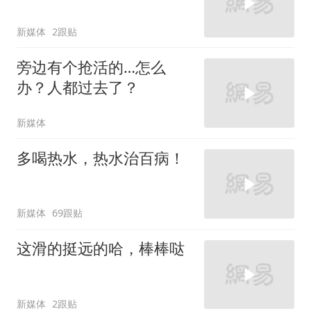
新媒体
2跟贴
旁边有个抢活的…怎么
办？人都过去了？
新媒体
多喝热水，热水治百病！
新媒体
69跟贴
这滑的挺远的哈，棒棒哒
新媒体
2跟贴