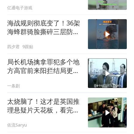
题
亿通电子游戏
海战规则彻底变了！36架
海蜂群骑脸撕碎三层防空
体系
四夕君
9跟贴
局长机场擒拿罪犯多个地
方高官前来阳拦结局更引
出惊天警匪大战
一条剧
太烧脑了！这才是英国推
理悬疑片天花板，看完才
分得清谁是凶手！
佐流Saryu