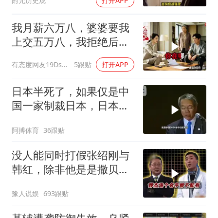
附允历史观
打开APP
我月薪六万八，婆婆要我
上交五万八，我拒绝后她
换了门锁，12天后我决意
有态度网友19Dsym
5跟贴
打开APP
离婚
日本半死了，如果仅是中
国一家制裁日本，日本可
能还剩一口气
阿搏体育
36跟贴
没人能同时打假张绍刚与
韩红，除非他是是撒贝
宁！
豫人说娱
693跟贴