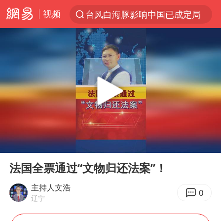
视频
台风白海豚影响中国已成定局
以“新”破局 首发经济点亮城市消费活力
昆明石林火把节
我国编制完成新版全月地质图
宇树科技发行价格150.80元/股
江钨装备：无注入矿山资产安排
台风白海豚即将进入48小时警戒线
00:00
01:23
官方回应献血屋不让市民入内躲雨
Play
Ent
full
郑国霖回应去景区上班被保安拦下
法国全票通过“文物归还法案”！
80后女柜员逆袭成4200亿银行副行长
主持人文浩
0
辽宁
感觉全东北都在等7号