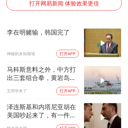
中央气象台发布台风黄色预警
打开网易新闻 体验效果更佳
扎哈罗娃批广岛市长不提美国原子弹
女子利用漏洞0元薅走3000多件家电
李在明赌输，韩国完了
金饰克价大幅跳涨
关之琳否认与27岁模特的恋情
神秘的未知领域
打开APP
多地要求领导干部带头休假
对话重庆地铁吐血女孩
马科斯意料之外，中方打
奋进开新局 实干挑大梁
出三套组合拳，黄岩岛将
迎来剧终时刻
王同学来了
打开APP
泽连斯基和内塔尼亚胡在
美国吵起来了，有一件事
让他俩都很愤怒