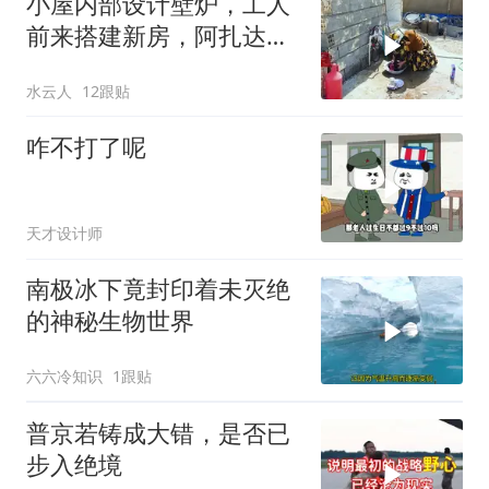
小屋内部设计壁炉，工人
前来搭建新房，阿扎达思
念卡迪尔
水云人
12跟贴
咋不打了呢
天才设计师
南极冰下竟封印着未灭绝
的神秘生物世界
六六冷知识
1跟贴
普京若铸成大错，是否已
步入绝境