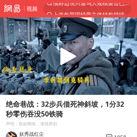
视频
上半年我国经营主体结构持续优化
于东来回应胖东来近25年老店年底关闭
《披荆斩棘2026》阵容官宣
白海豚北上或致京津冀暴雨
国足U17与阿森纳决赛取消 并列冠军
香港刷新1884年以来最高气温纪录
新疆一婚礼线上邀请引热议
00:00
02:06
美将每月供乌爱国者拦截导弹
Play
Ent
full
《龙餐馆》 冲奖
绝命巷战：32步兵借死神斜坡，1分32
秒零伤吞没50铁骑
构建更高水平的全民健身公共服务体系
声明：取材网络，谨慎辨别
上门女婿出轨女邻居多年被判重婚罪
妖秀战红尘