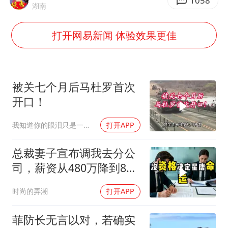
世界第1特鲁姆普斯诺克中国赛一轮游
1058
湖南
云南一男子胃中取出180颗铁钉
打开网易新闻 体验效果更佳
以军士兵把枪口对准中国记者
景区回应“麦积山石窟看完需2000元”
曹颖儿子首次演长剧
被关七个月后马杜罗首次
全球最大级别运输船通过长江大桥
开口！
奋力开创中国式现代化建设新局面
我知道你的眼泪只是一种无奈
打开APP
总裁妻子宣布调我去分公
司，薪资从480万降到8
万，我递交辞呈
时尚的弄潮
打开APP
菲防长无言以对，若确实