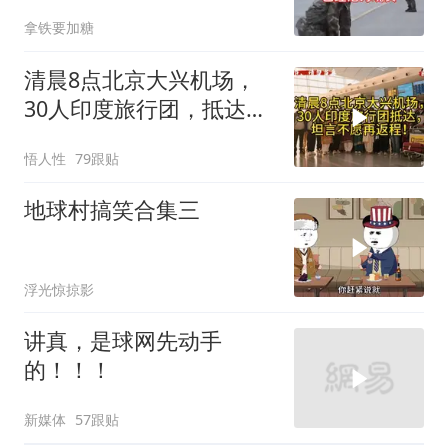
拿铁要加糖
清晨8点北京大兴机场，
30人印度旅行团，抵达，
坦言不愿再返程！
悟人性
79跟贴
地球村搞笑合集三
浮光惊掠影
讲真，是球网先动手
的！！！
新媒体
57跟贴