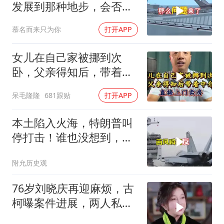
发展到那种地步，会否上
前线
慕名而来只为你
打开APP
女儿在自己家被挪到次
卧，父亲得知后，带着中
介直接上门卖房
呆毛隆隆
681跟贴
打开APP
本土陷入火海，特朗普叫
停打击！谁也没想到，中
方已完成南海布局
附允历史观
76岁刘晓庆再迎麻烦，古
柯曝案件进展，两人私密
事仅是冰山一角