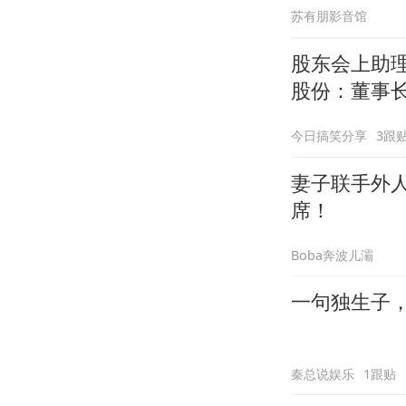
苏有朋影音馆
股东会上助理
股份：董事
今日搞笑分享
3跟
妻子联手外
席！
Boba奔波儿灞
一句独生子
秦总说娱乐
1跟贴