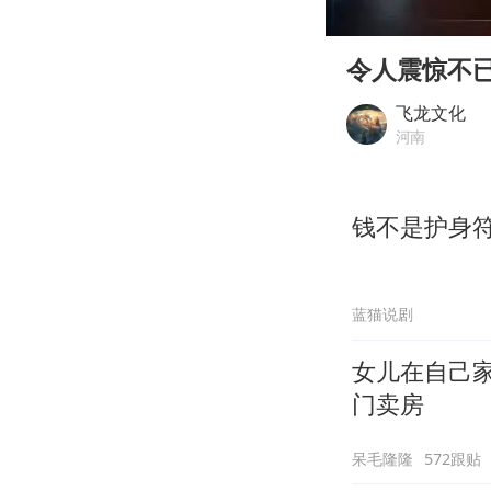
00:00
Play
令人震惊不
飞龙文化
河南
钱不是护身
蓝猫说剧
女儿在自己
门卖房
呆毛隆隆
572跟贴