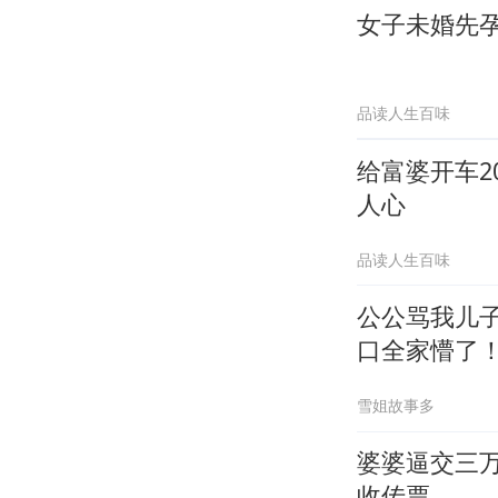
女子未婚先
品读人生百味
给富婆开车
人心
品读人生百味
公公骂我儿
口全家懵了
雪姐故事多
婆婆逼交三
收传票