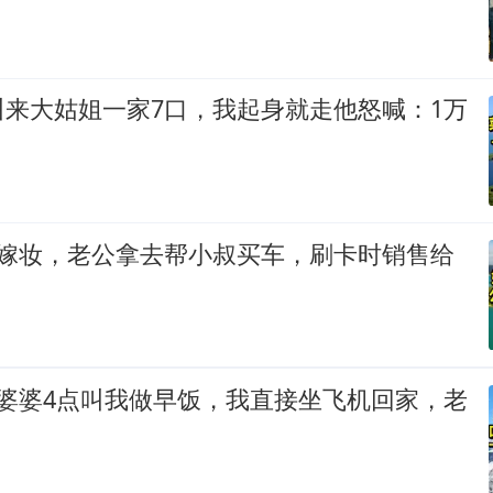
叫来大姑姐一家7口，我起身就走他怒喊：1万
万嫁妆，老公拿去帮小叔买车，刷卡时销售给
，婆婆4点叫我做早饭，我直接坐飞机回家，老
！