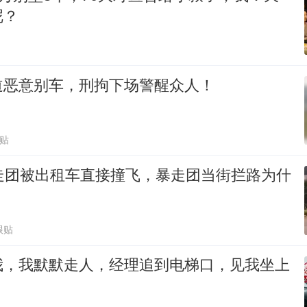
呢？
道恶意别车，刑拘下场警醒众人！
跟贴
暴走团被出租车直接撞飞，暴走团当街拦路为什
跟贴
我，我默默走人，经理追到电梯口，见我坐上