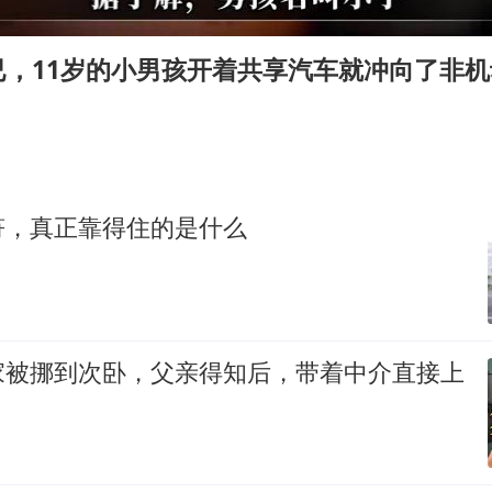
中国女篮70-67险胜尼日利亚女篮
百花奖开幕式
已，11岁的小男孩开着共享汽车就冲向了非
广东雷州通报特教老师招聘违规事件
胡彦斌韩磊 谁帮谁
夯实基础开新局
符，真正靠得住的是什么
家被挪到次卧，父亲得知后，带着中介直接上