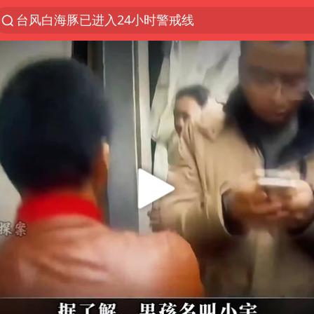
台风白海豚已进入24小时警戒线
上海：台风白海豚或将带来龙卷风
国乒男单横滨冠军赛全军覆没
四川宜宾高县4.9级地震致1死
38岁演员求职万岁山NPC成功
秋天的第一杯奶茶到底有多火
美股存储板块集体大跌
中巨芯：上半年归母净利润1405.77万元
东航：国内客票提前14天免费退改
日本试射“战斧”导弹，国防部回应
U17国足点球大战淘汰河床晋级决赛