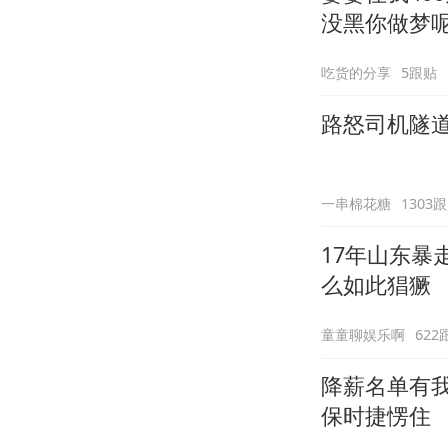
没黑你做梦
吃货的分享
5跟贴
路怒司机隧
一串棉花糖
1303
17年山东
么如此猖獗
童童聊娱乐啊
622
降薪名单有
保时捷愣住