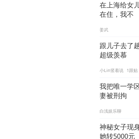
在上海给女
在住，我不
姜武
跟儿子去了
超级羡慕
小Lin竖着说
1跟贴
我把唯一学
妻被刑拘
白浅娱乐聊
神秘女子现
她转5000元