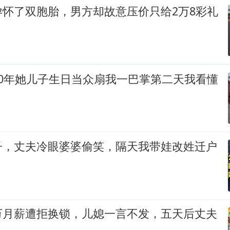
孕怀了双胞胎，男方却故意压价只给2万8彩礼
20年她儿子生日当众扇我一巴掌第二天我看懂
子，丈夫冷眼婆婆偷笑，隔天我带娃改姓迁户
！
万月薪遭拒换锁，儿媳一言不发，五天后丈夫