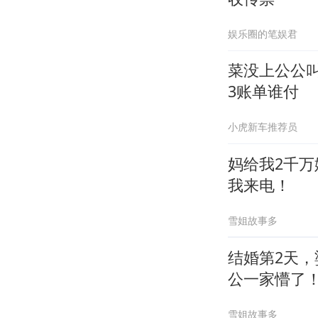
娱乐圈的笔娱君
菜没上公公
3账单谁付
小虎新车推荐员
妈给我2千
我来电！
雪姐故事多
结婚第2天
公一家懵了
雪姐故事多