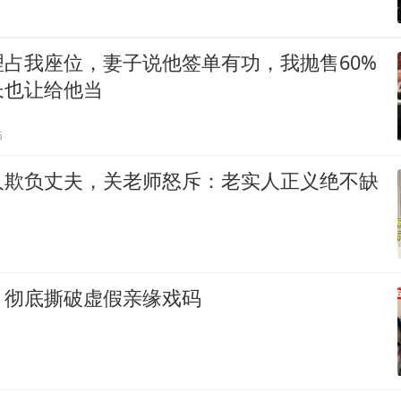
占我座位，妻子说他签单有功，我抛售60%
长也让给他当
贴
人欺负丈夫，关老师怒斥：老实人正义绝不缺
，彻底撕破虚假亲缘戏码