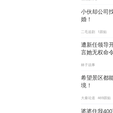
小伙却公司
婚！
二毛追剧
1跟贴
遭新任领导
言她无权命
林子说事
希望景区都
境！
大秦论道
469跟贴
婆婆住我40