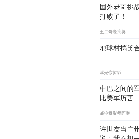
国外老哥挑
打败了！
王二哥老搞笑
地球村搞笑
浮光惊掠影
中巴之间的
比美军厉害
邮轮摄影师阿嗵
许世友当广
说：我不想