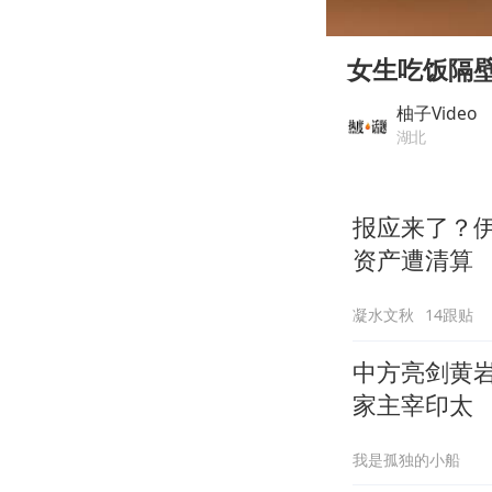
00:00
Play
女生吃饭隔
柚子Video
湖北
报应来了？
资产遭清算
凝水文秋
14跟贴
中方亮剑黄
家主宰印太
我是孤独的小船