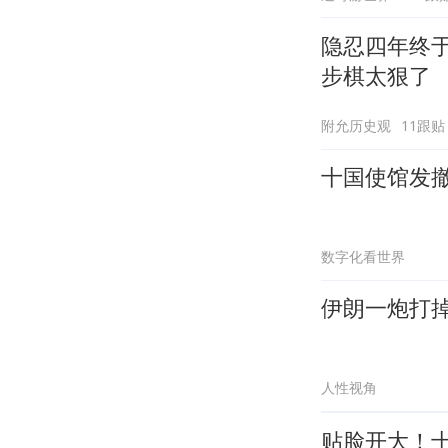
隐忍四年终
步棋太狠了
附允历史观
11跟贴
十国使馆发
数字化看世界
伊朗一炮打掉
人性视角
贴脸开大！