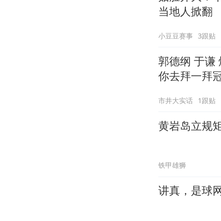
当地人掀翻
小豆豆赛事
3跟贴
郭德纲 于谦
你去拜一拜
市井大实话
1跟贴
黄岩岛立规
铁甲雄狮
讲真，是球