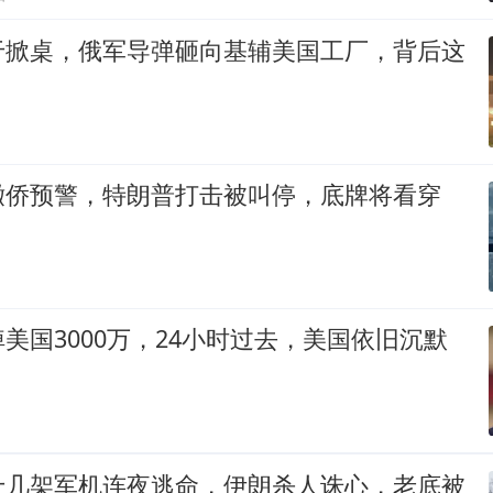
于掀桌，俄军导弹砸向基辅美国工厂，背后这
撤侨预警，特朗普打击被叫停，底牌将看穿
美国3000万，24小时过去，美国依旧沉默
十几架军机连夜逃命，伊朗杀人诛心，老底被