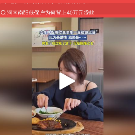
河南南阳低保户为何背上40万元贷款
泰国初中生饮弹自尽前开了26枪
预计“白海豚”明晚将在浙江舟山到福建福鼎一带沿海
用AI造出新病毒意味着什么
今年第二强台风将带来多大影响
美股创4月份以来最大单周涨幅
台风白海豚已进入24小时警戒线
台风白海豚登陆点缩圈
俄黑客称掌握北约直接参与袭俄证据
女子被狗舔脚确诊三级暴露 医生回应
光伏八巨头签署“不低于成本价”倡议