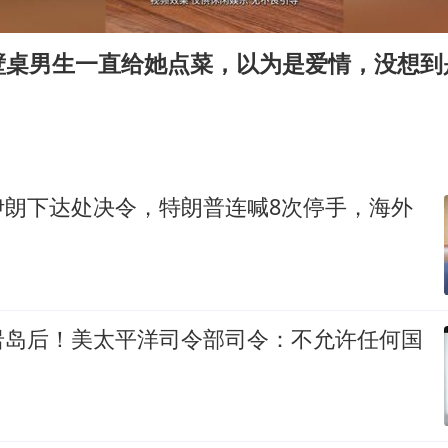
泰国校园枪击事件已致8死30余伤
胡彦斌获《歌手2026》歌王
壁桌男生一直给她点菜，以为是爱情，没想到
福建省泉州市委书记张毅恭接受纪律审查和监察调查
2名小孩玩手机低头幅度近乎折叠
38岁演员求职万岁山NPC成功
夯实基础开新局
伊朗下达处决令，特朗普连喊8次停手，海外
岩岛后！美太平洋司令部司令：不允许任何国