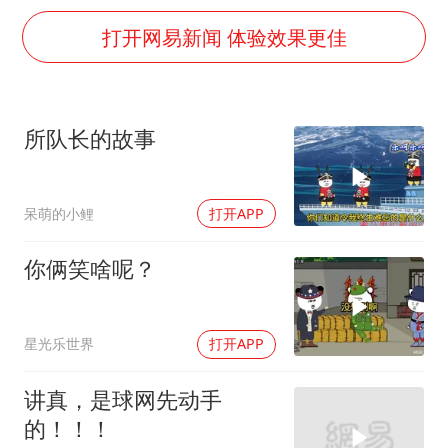
沙特否认与胡塞武装举行会谈
打开网易新闻 体验效果更佳
如何把百年大党建设得更加坚强有力
香港殿堂级填词人黎彼得因病离世 终年76岁
乘客脱鞋散发异味 司机提醒反被怼
所队长的故事
日本籍女网红在韩直播时自杀身亡
恩比德变瘦引热议
呆萌的小鲤
打开APP
总书记关心百姓身边这些民生大事
你俩笑啥呢？
星光乐世界
打开APP
讲真，是球网先动手
的！！！