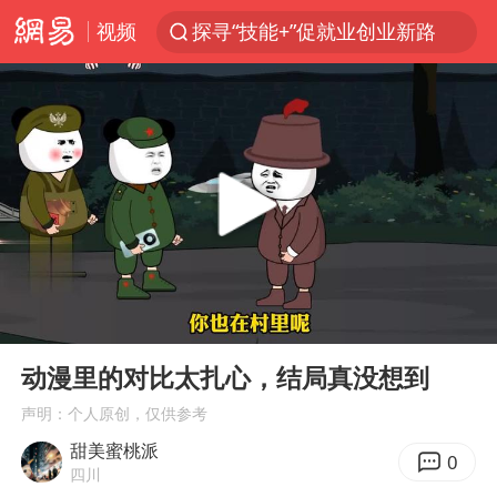
视频
探寻“技能+”促就业创业新路
店主遭女子“鬼手”换钞
顾客结账把钱扔地上 服务员霸气扔回
美国退回1000亿美元关税
38岁山东财大教授刘海明逝世
李亚鹏向地铁吐血女孩捐99999元
台风白海豚或在华东沿海登陆
00:00
03:48
“银行午休1.5小时”留个窗口行不行
Play
Ent
full
FIFA官方支持因凡蒂诺
动漫里的对比太扎心，结局真没想到
41岁女子为鼓励女儿考上985研究生
声明：个人原创，仅供参考
甜美蜜桃派
弹药库存告急 美军补货难
0
四川