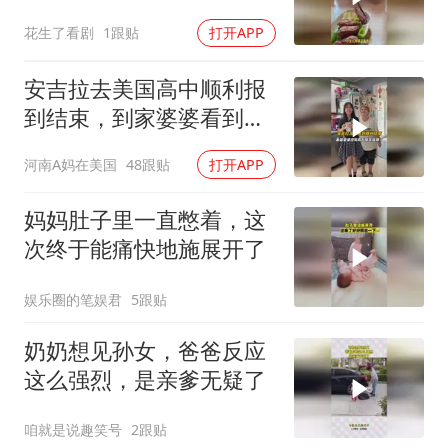
花生了看剧
1跟贴
打开APP
安吉拉去美国高中顺利报
到结束，到家婆婆看到安
吉拉身高都超过她了，感
河南A妈在美国
48跟贴
打开APP
慨真长成大姑娘了
妈妈肚子里一直憋着，这
次终于能痛快地施展开了
娱乐圈的笔娱君
5跟贴
奶奶想见孙女，爸爸反应
这么强烈，是亲爹无疑了
咱就是说趣笑号
2跟贴