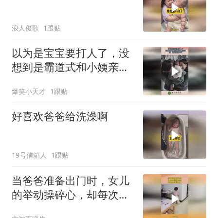
浪人俊歌
1跟贴
以为是宝宝要打人了，没
想到是霸道式和小姨亲
亲，娃：这眼镜我不爱！
爆笑小天才
1跟贴
好喜欢爸爸给洗澡啊
19号信箱人
1跟贴
当爸爸准备出门时，女儿
的举动操碎心，却每次都
帮到点上