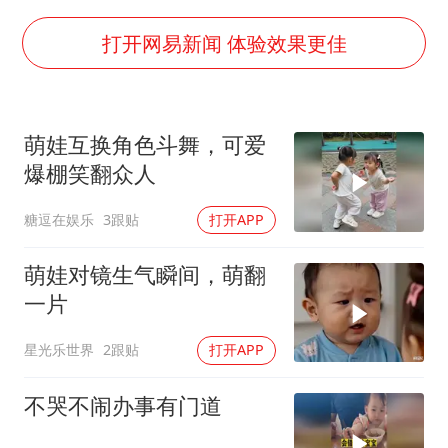
国防部：坚决反制任何闹海挑衅图谋
“今天得有40℃了吧 为啥还不预警”
打开网易新闻 体验效果更佳
“新疆阿勒泰八月能滑雪”不实
U17国足点球大战淘汰河床晋级决赛
萌娃互换角色斗舞，可爱
日本试射“战斧”导弹，国防部回应
爆棚笑翻众人
胡彦斌获《歌手2026》歌王
糖逗在娱乐
3跟贴
打开APP
名创优品回应女子吐槽内裤质量差
夯实基础开新局
萌娃对镜生气瞬间，萌翻
一片
星光乐世界
2跟贴
打开APP
不哭不闹办事有门道