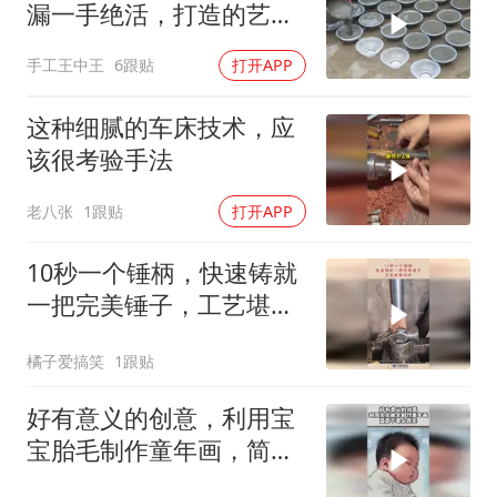
漏一手绝活，打造的艺术
品直接惊艳全场！
手工王中王
6跟贴
打开APP
这种细腻的车床技术，应
该很考验手法
老八张
1跟贴
打开APP
10秒一个锤柄，快速铸就
一把完美锤子，工艺堪称
神奇！
橘子爱搞笑
1跟贴
好有意义的创意，利用宝
宝胎毛制作童年画，简直
不要太真实！