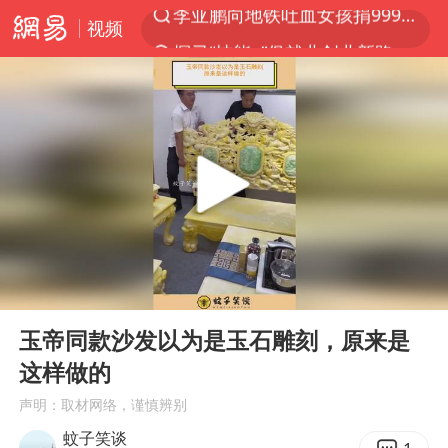
视频
探寻“技能+”促就业创业新路
被泰航拒载中国乘客：免费改签没兑现
台风白海豚或在华东沿海登陆
38岁山东财大教授刘海明逝世
因凡蒂诺首次公开道歉
FIFA官方支持因凡蒂诺
人贩子“梅姨”真实姓名曝光
00:00
00:45
《Monica》填词人黎彼得去世
Play
Ent
full
谷歌首席科学家Jeff Dean离职创业
玉帝同款沙发以为是玉石雕刻，原来是
这样做的
如何把百年大党建设得更加坚强有力
声明：取材网络，谨慎辨别
多专业取消艺考 文化工作者要有文化
蚊子笑谈