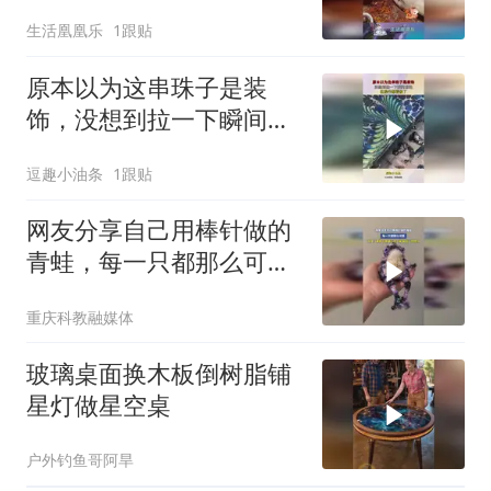
医院养伤了！
生活凰凰乐
1跟贴
原本以为这串珠子是装
饰，没想到拉一下瞬间惊
艳，这操作都看傻了！
逗趣小油条
1跟贴
网友分享自己用棒针做的
青蛙，每一只都那么可
爱，网友：和那个新疆小
重庆科教融媒体
羊一样，有自己的特点
玻璃桌面换木板倒树脂铺
星灯做星空桌
户外钓鱼哥阿旱