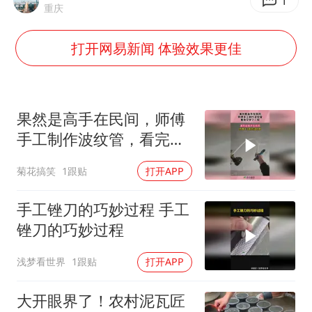
“银行午休1.5小时”留个窗口行不行
1
重庆
你常吃的兰州拉面要改名了
打开网易新闻 体验效果更佳
41岁女子为鼓励女儿考上985研究生
陕西柞水遭遇暴雨五千余户群众转移
董路致歉：泰国10岁黑人父母是伪造的
果然是高手在民间，师傅
一枚俄导弹都没击落 泽连斯基发声
手工制作波纹管，看完又
学了一招！
总书记关心百姓身边这些民生大事
菊花搞笑
1跟贴
打开APP
手工锉刀的巧妙过程 手工
锉刀的巧妙过程
浅梦看世界
1跟贴
打开APP
大开眼界了！农村泥瓦匠