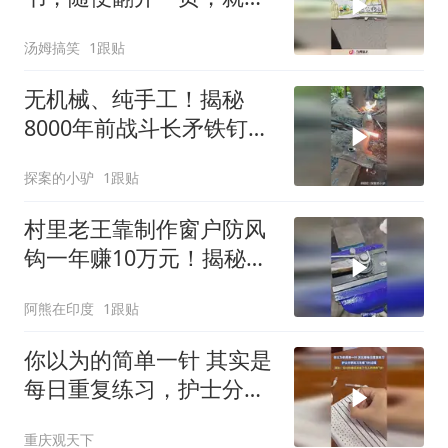
延伸出一个故事！
汤姆搞笑
1跟贴
无机械、纯手工！揭秘
8000年前战斗长矛铁钉的
诞生之谜
探案的小驴
1跟贴
村里老王靠制作窗户防风
钩一年赚10万元！揭秘其
高超手艺！
阿熊在印度
1跟贴
你以为的简单一针 其实是
每日重复练习，护士分享
练习无痛飞针过程
重庆观天下