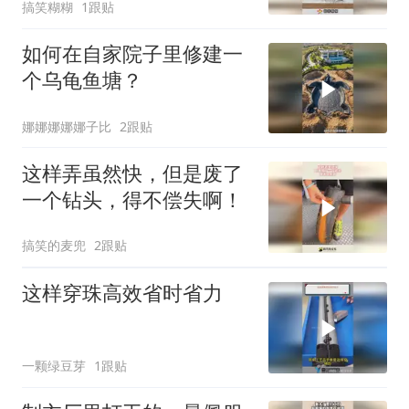
搞笑糊糊
1跟贴
如何在自家院子里修建一
个乌龟鱼塘？
娜娜娜娜娜子比
2跟贴
这样弄虽然快，但是废了
一个钻头，得不偿失啊！
搞笑的麦兜
2跟贴
这样穿珠高效省时省力
一颗绿豆芽
1跟贴