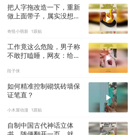
把人字拖改造一下，重新
做上面带子，属实没想到
皮筋能这么玩！
奇怪小萌新
1跟贴
工作竟这么危险，男子称
不敢打瞌睡，网友：给我
头上也来两圈！
段子侠
如何精准控制砌筑砖墙保
证笔直？
小木屋动漫
1跟贴
自制中国古代神话立体
书，随便翻开一页，就能