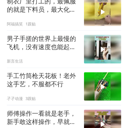
制衣厂里打工的，最佩服
的就是下料员，最大化利
用每块材料！
阿福搞笑
1跟贴
男子手搓的世界上最慢的
飞机，没有速度也能起
飞，这飞机慢到极致
新言生活
手工竹筒枪天花板！老外
这手艺，不服都不行
孑孑动漫
3跟贴
师傅操作一看就是老手，
新手敢这样操作，早就进