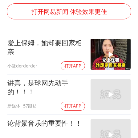
2025年小学教师减少13.19万
打开网易新闻 体验效果更佳
白海豚或提早3小时登陆
上海大部迎大暴雨
《龙餐馆》 冲奖
爱上保姆，她却要回家相
武契奇会见泽连斯基有何意图
亲
“伊斯兰版北约”出现
小暨derderder
打开APP
以军士兵把枪口对准中国记者
讲真，是球网先动手
构建更高水平的全民健身公共服务体系
的！！！
新媒体
57跟贴
打开APP
论背景音乐的重要性！！