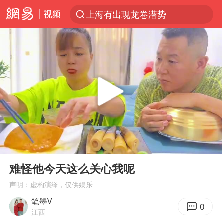
视频
上海有出现龙卷潜势
跨界融合拉长夏日经济消费链条
南京发布暴雨黄色预警
上海：5号线16号线浦江线全线停运
白海豚逼近浙闽沿海
国足U17与阿森纳决赛取消 并列冠军
王艺迪2-4不敌张本美和止步4强
00:00
20:12
刘畊宏加盟《披荆斩棘》
Play
Ent
full
白海豚5次眼壁置换
难怪他今天这么关心我呢
王艺迪无缘横滨赛决赛
声明：虚构演绎，仅供娱乐
笔墨V
杭州部分地铁高架段临时停运
0
江西