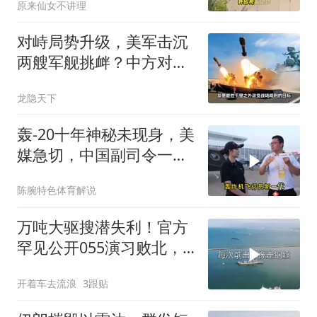
原来仙女不讲理
对峙局势升级，美军击沉
两艘军舰挑衅？中方对美
亮出“杀手锏”
龙隐天下
轰-20十年神秘未现身，美
媒急切，中国副司令一句
话平息质疑
陈腕特色体育解说
万吨大驱搜潜失利！官方
罕见公开055演习败北，
水下破局不容易
开着车去流浪
3跟贴