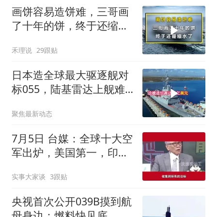
画饼容易造饼难，三哥画
了十年的饼，终于还缩水
了！
禾理说
29跟贴
日本造全球最大驱逐舰对
标055，陆基雷达上舰难
掩攻防失衡
聚焦最新动态
7月5日 台媒：全球十大空
军出炉，美国第一，印度
第四，巴铁第七!
实事大家谈
3跟贴
央视首次公开039B摸到航
母身边：燃料快见底，掉