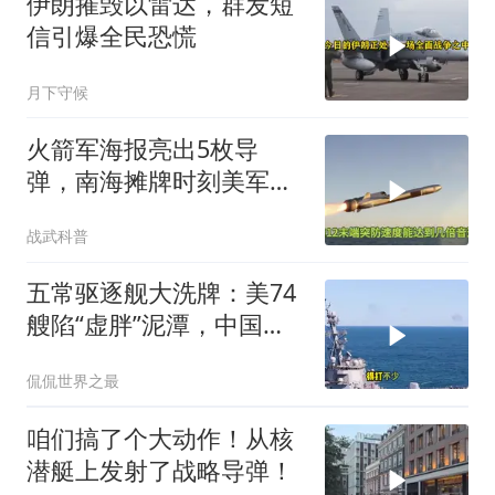
伊朗摧毁以雷达，群发短
信引爆全民恐慌
月下守候
火箭军海报亮出5枚导
弹，南海摊牌时刻美军拦
得住吗
战武科普
五常驱逐舰大洗牌：美74
艘陷“虚胖”泥潭，中国数
量惊人破局
侃侃世界之最
咱们搞了个大动作！从核
潜艇上发射了战略导弹！