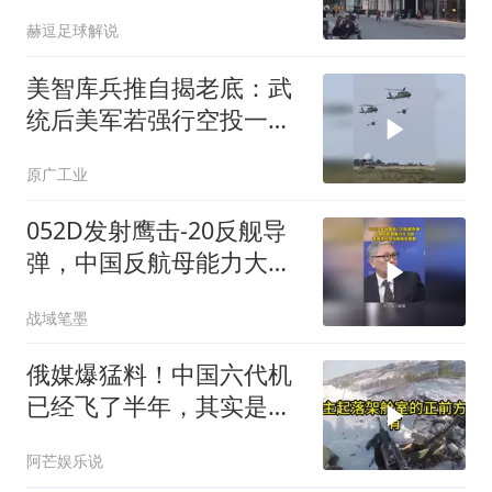
赫逗足球解说
美智库兵推自揭老底：武
统后美军若强行空投一个
旅，等来的只能是全军覆
原广工业
没
052D发射鹰击-20反舰导
弹，中国反航母能力大飞
跃。帅化民与周锡玮观察
战域笔墨
俄媒爆猛料！中国六代机
已经飞了半年，其实是故
意让卫星拍到的！
阿芒娱乐说