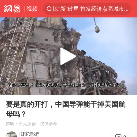
视频
以“新”破局 首发经济点亮城市消费活力
中方回应是否在太平洋海底开采稀土
陈熠被张本美和连扳三局逆转
看守所辅警收受10万获刑1年
宇树科技发行价格150.80元/股
U17国足1分钟轰2球
法国将禁止“未经同意的电话营销”
00:00
03:41
吉林一“温度计大楼”读数爆表
Play
Ent
full
五粮液渠道价一箱上涨近百元
要是真的开打，中国导弹能干掉美国航
母吗？
贵州轮胎子公司获美国退税8136万
声明：个人原创，仅供参考
CIA被曝已秘密设立古巴工作组
旧窗老街