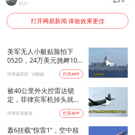
我国编制完成新版全月地质图
0
四川
郑国霖回应去景区上班被保安拦下
打开网易新闻 体验效果更佳
深圳地面沉降致车辆损坏系谣言
外交部发言人就广岛核爆81周年等答记者问
首次证实！“胶球”存在
美军无人小艇贴脸拍下
东方甄选被判赔偿江小白30万元
052D，24万美元挑衅10
亿美元大驱，这是要搞新
奋进开新局 实干挑大梁
环球谈军武
19跟贴
打开APP
战法？
被40公里外火控雷达锁
定，菲律宾军机掉头就
跑，欧盟1500万也救不了
环球军武密语
打开APP
场
轰6挂载“惊雷1”，空中核