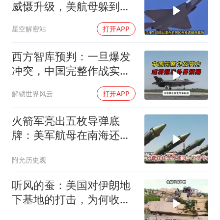
威慑升级，美航母躲到夏
威夷也不安全了
星空解密站
打开APP
西方智库预判：一旦爆发
冲突，中国完整作战实力
或将超出外界预期
解锁世界风云
打开APP
火箭军亮出五枚导弹底
牌：美军航母在南海还有
安全区吗？
附允历史观
听风的蚕：美国对伊朗地
下基地的打击，为何收效
甚微？