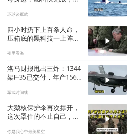
深30米，最终锁定大鱼
环球谈军武
四小时扔下上百条人命，
压箱底的黑科技一上阵就
穿了帮
夜里看海
洛马财报甩出王炸：1344
架F-35已交付，年产156
架！美国真“去工业化”
军武时间线
了？
大鹅核保护伞再次撑开，
这次罩住的不止自己，五
个盟友全在伞下
你是我心中最美星空