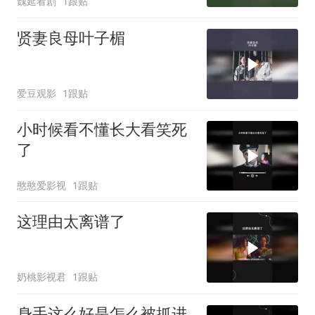
魏延看剧
1跟贴
贤妻良母叶子楣
爱豆观影
1跟贴
小时候看不懂长大看笑死
了
憨憨爱影视
1跟贴
这理由太离谱了
奶桃影视君
1跟贴
身手这么好是怎么被抓进