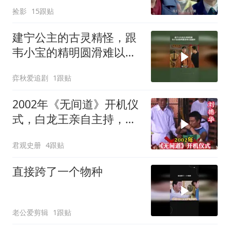
捡影
15跟贴
建宁公主的古灵精怪，跟
韦小宝的精明圆滑难以超
越啊
弈秋爱追剧
1跟贴
2002年《无间道》开机仪
式，白龙王亲自主持，预
言句句成真！
君观史册
4跟贴
直接跨了一个物种
老公爱剪辑
1跟贴