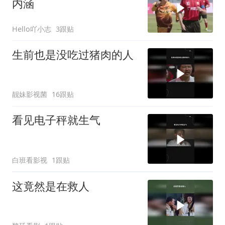
内涵
Hello吖小志
3跟贴
生前也是没吃过猪肉的人
靓妹影视菌
16跟贴
看见电子秤就生气
白班看影视
1跟贴
这竟然是在救人