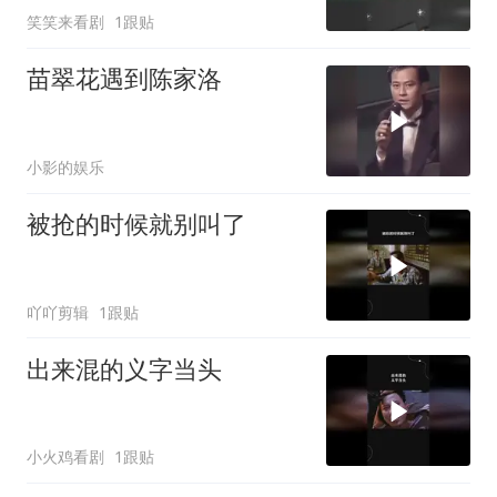
笑笑来看剧
1跟贴
苗翠花遇到陈家洛
小影的娱乐
被抢的时候就别叫了
吖吖剪辑
1跟贴
出来混的义字当头
小火鸡看剧
1跟贴