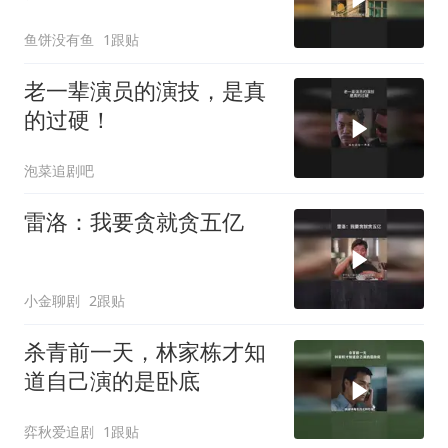
鱼饼没有鱼
1跟贴
老一辈演员的演技，是真
的过硬！
泡菜追剧吧
雷洛：我要贪就贪五亿
小金聊剧
2跟贴
杀青前一天，林家栋才知
道自己演的是卧底
弈秋爱追剧
1跟贴