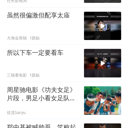
社长影视局
虽然很偏激但配享太庙
大海会剪辑
1跟贴
所以下车一定要看车
三猫看电影
1跟贴
周星驰电影《功夫女足》
片段，男足小看女足队
员，结果被打惨了
佐流Saryu
郑中基被喊帅哥，笑称起