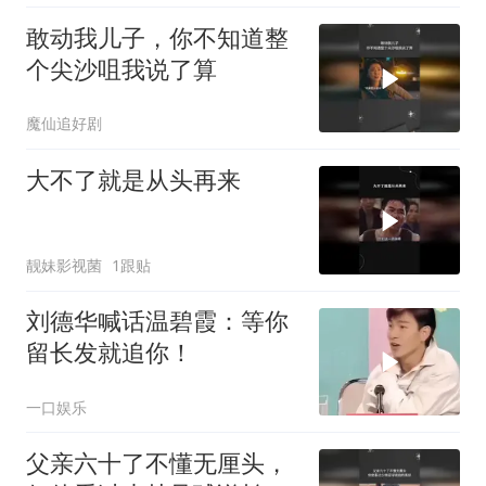
敢动我儿子，你不知道整
个尖沙咀我说了算
魔仙追好剧
大不了就是从头再来
靓妹影视菌
1跟贴
刘德华喊话温碧霞：等你
留长发就追你！
一口娱乐
父亲六十了不懂无厘头，