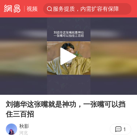
视频
服务提质，内需扩容有保障
官方通报传销头目出狱办书院
米兰1-1国米
台风白海豚或在华东沿海登陆
逃犯看演唱会 刚出地铁就被逮住
因凡蒂诺首次公开道歉
41岁女子为鼓励女儿考上985研究生
00:00
00:38
《Monica》填词人黎彼得去世
Play
Ent
full
人贩子“梅姨”真实姓名曝光
刘德华这张嘴就是神功，一张嘴可以挡
住三百招
普京宣布多项人事调整
“银行午休1.5小时”留个窗口行不行
秋影
1
河北