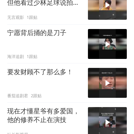
但他看过少林足球说拍的
真好
无言观影
1跟贴
宁愿背后捅的是刀子
海洋追剧
1跟贴
要发财顾不了那么多！
番茄追剧君
2跟贴
现在才懂星爷有多爱国，
他的修养不止在演技