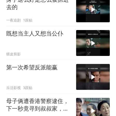
去的
一夜追剧
1跟贴
既想当主人又想当公仆
猥皮剪影
第一次希望反派能赢
乐活影视
3跟贴
母子俩遭香港警察逮住，
下一秒竟寻到叔叔家，瞬
间有了救星