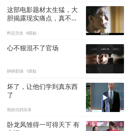
这部电影题材太生猛，大
胆揭露现实痛点，真不愧
是敢拍之作
料定历史
9跟贴
心不狠混不了官场
静静剧场
1跟贴
坏了，让他们学到真东西
了
熊娃坑妈实录
卧龙凤雏得一可得天下 有