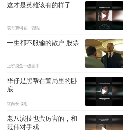
这才是英雄该有的样子
表哥剪辑君
1跟贴
一生都不服输的散户 股票
上班摸鱼一级选手
华仔是黑帮在警局里的卧
底
红颜爱追剧
老八演技也蛮厉害的，和
范伟对手戏