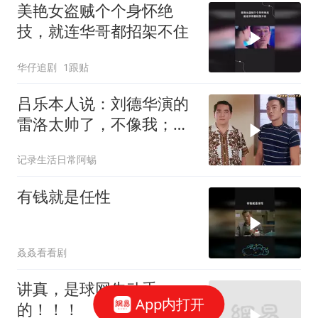
美艳女盗贼个个身怀绝
技，就连华哥都招架不住
华仔追剧
1跟贴
吕乐本人说：刘德华演的
雷洛太帅了，不像我；曾
江演的才像
记录生活日常阿蜴
有钱就是任性
叒叒看看剧
讲真，是球网先动手
App内打开
的！！！