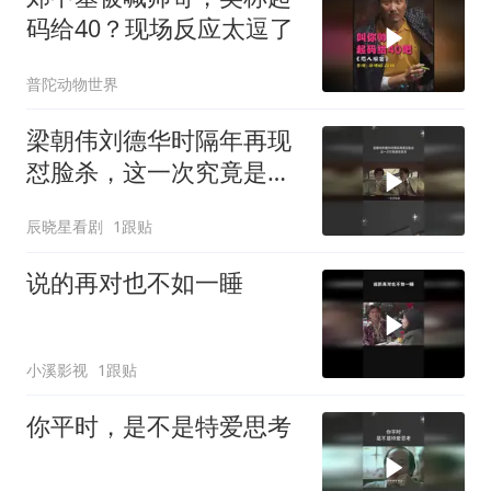
码给40？现场反应太逗了
普陀动物世界
梁朝伟刘德华时隔年再现
怼脸杀，这一次究竟是敌
是友
辰晓星看剧
1跟贴
说的再对也不如一睡
小溪影视
1跟贴
你平时，是不是特爱思考