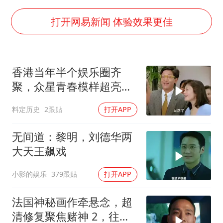
谷歌首席科学家Jeff Dean离职创业
22岁女生南太行山失联已超十天
打开网易新闻 体验效果更佳
汕头市政府被约谈
陕西柞水遭遇暴雨五千余户群众转移
香港当年半个娱乐圈齐
蜜雪冰城员工抽烟收银 门店现已停业
聚，众星青春模样超亮
嘲讽周星驰无儿女没朋友 李修贤道歉
眼，星爷现身瞬间惊艳
料定历史
2跟贴
打开APP
坚持党全面领导和党中央集中统一领导
无间道：黎明，刘德华两
大天王飙戏
小影的娱乐
379跟贴
打开APP
法国神秘画作牵悬念，超
清修复聚焦赌神 2，往昔