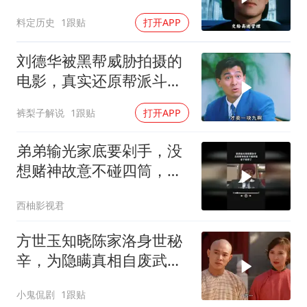
经典深度解读
料定历史
1跟贴
打开APP
刘德华被黑帮威胁拍摄的
电影，真实还原帮派斗
争！
裤梨子解说
1跟贴
打开APP
弟弟输光家底要剁手，没
想赌神故意不碰四筒，老
千输惨了
西柚影视君
方世玉知晓陈家洛身世秘
辛，为隐瞒真相自废武
功，背后隐情引深思
小鬼侃剧
1跟贴