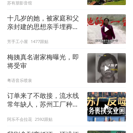
苏有朋影音馆
十几岁的她，被家庭和父
亲封建的思想亲手埋葬在
了大山！
芳手工小屋
1477跟贴
梅姨真名谢家梅曝光，即
将受审
粤语音乐喷泉
订单来了不敢接，流水线
常年缺人，苏州工厂种下
的因，如今尝到苦
阿乐不会拉花
2592跟贴