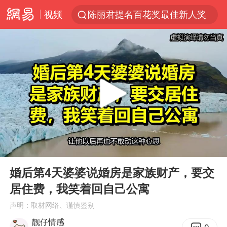
视频
陈丽君提名百花奖最佳新人奖
以拒绝“和平委员会”的加沙和平计划
王传君 《披荆斩棘》
独闯南太行的失联女生最后轨迹已确认
于东来回应胖东来近25年老店年底关闭
肖国栋晋级 特鲁姆普爆冷出局
BLG经理辟谣Bin离队
00:00
26:48
哈马斯称坚持加沙停火协议路线图
Play
Ent
full
香港刷新1884年以来最高气温纪录
婚后第4天婆婆说婚房是家族财产，要交
居住费，我笑着回自己公寓
以军士兵把枪口对准中国记者
声明：取材网络、谨慎鉴别
上门女婿出轨女邻居多年被判重婚罪
靓仔情感