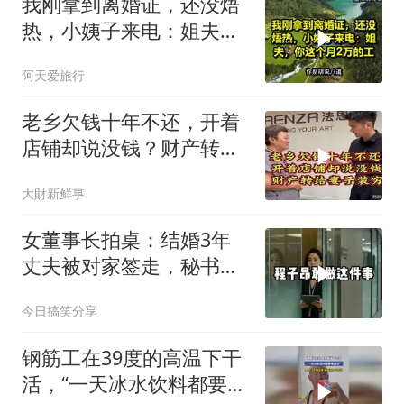
我刚拿到离婚证，还没焐
热，小姨子来电：姐夫，
你这个月2万的工
阿天爱旅行
老乡欠钱十年不还，开着
店铺却说没钱？财产转给
妻子装穷
大財新鲜事
女董事长拍桌：结婚3年
丈夫被对家签走，秘书：
表弟用您电子签名
今日搞笑分享
钢筋工在39度的高温下干
活，“一天冰水饮料都要喝