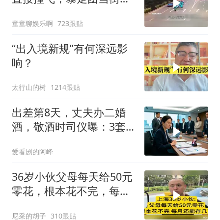
路为什么如此猖獗
童童聊娱乐啊
723跟贴
“出入境新规”有何深远影
响？
太行山的树
1214跟贴
出差第8天，丈夫办二婚
酒，敬酒时司仪曝：3套
房2家公司被前妻冻结
爱看剧的阿峰
36岁小伙父母每天给50元
零花，根本花不完，每月
还能存几百
尼采的胡子
310跟贴