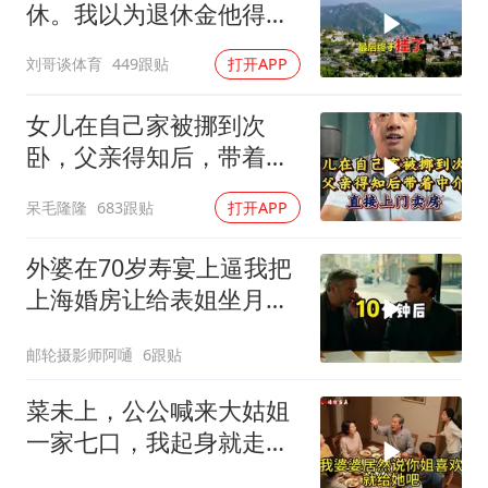
休。我以为退休金他得有
九千多块钱，可是
刘哥谈体育
449跟贴
打开APP
女儿在自己家被挪到次
卧，父亲得知后，带着中
介直接上门卖房
呆毛隆隆
683跟贴
打开APP
外婆在70岁寿宴上逼我把
上海婚房让给表姐坐月
子，我说行转问舅舅
邮轮摄影师阿嗵
6跟贴
菜未上，公公喊来大姑姐
一家七口，我起身就走，
他怒喊：一万三谁付？