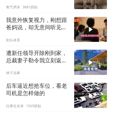
20斤”，男子：不喝这些，
氧气周末
3681跟贴
根本没力气干活
我意外恢复视力，刚想跟
爸妈说，却无意间听见妹
妹跟爸妈的聊天
刺头体育
遭新任领导开除刚到家，
总裁妻子勒令我立刻返
岗，我直言她无权命令我
林子说事
后车逼近想抢车位，看老
司机是怎样做的
往事在未来
1505跟贴