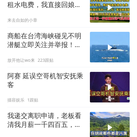
租水电费，我直接回娘
家，5天后丈夫来电
来去自如的小章
商船在台湾海峡碰见不明
潜艇立即关注并举报！一
闽字渔船直接冲脸
放开他让wo来
223跟贴
阿赛 延误空哥机智安抚乘
客
描容娱乐
1跟贴
我递交离职申请，老板看
清我月薪一千四百五，全
场目光锁定副总与助理