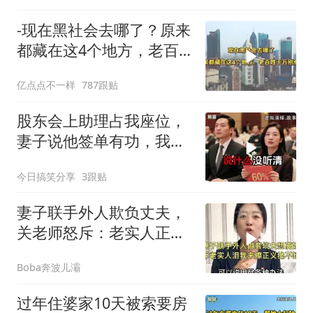
-现在黑社会去哪了？原来
都藏在这4个地方，老百
姓干万别惹
亿点点不一样
787跟贴
股东会上助理占我座位，
妻子说他签单有功，我抛
售60%股份：董事长也让
今日搞笑分享
3跟贴
给他当
妻子联手外人欺负丈夫，
关老师怒斥：老实人正义
绝不缺席！
Boba奔波儿灞
过年住婆家10天被索要房