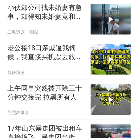
小伙却公司找未婚妻有急
事，却得知未婚妻竟和别
人订婚！
二毛追剧
1跟贴
老公接18口亲戚逼我伺
候，我直接买机票去旅
游，回家婆家彻底乱套
靓仔情感
上午同事突然被开除三十
分钟交接完 拉黑所有人
熙熙故事会
17年山东暴走团被出租车
直接撞飞，暴走团当街拦