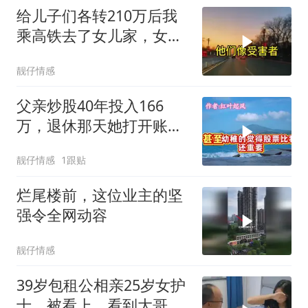
给儿子们各转210万后我
乘高铁去了女儿家，女婿
开门笑：爸，您看
靓仔情感
父亲炒股40年投入166
万，退休那天她打开账
户，客厅里安静了很久
靓仔情感
1跟贴
烂尾楼前，这位业主的坚
强令全网动容
靓仔情感
39岁包租公相亲25岁女护
士，被看上，看到大哥实