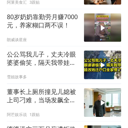
阿莱美食汇
3跟贴
80岁奶奶靠勤劳月赚7000
元，养家糊口两不误！
朗威谈星座
公公骂我儿子，丈夫冷眼
婆婆偷笑，隔天我带娃改
姓迁户口全家懵了！
雪姐故事多
董事长上厕所撞见儿媳被
上司刁难，当场发飙全场
傻眼
阿芒娱乐说
1跟贴