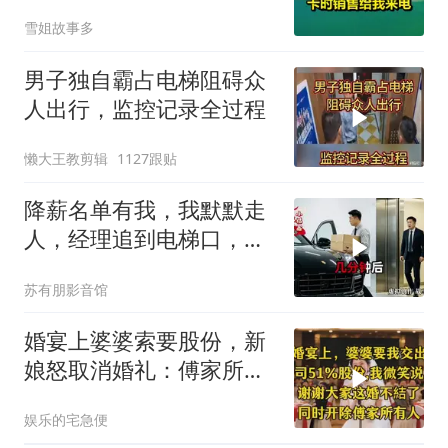
销售给我来电！
雪姐故事多
男子独自霸占电梯阻碍众
人出行，监控记录全过程
懒大王教剪辑
1127跟贴
降薪名单有我，我默默走
人，经理追到电梯口，见
我坐上保时捷愣住
苏有朋影音馆
婚宴上婆婆索要股份，新
娘怒取消婚礼：傅家所有
人被开除
娱乐的宅急便