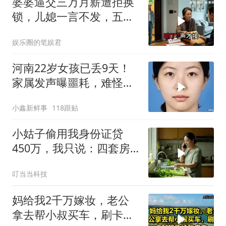
婆婆逼交三万月薪遭拒换
锁，儿媳一言不发，五天
后丈夫收传票
娱乐圈的笔娱君
河南22岁女孩已丢9天！
家属发声曝噩耗，难怪搜
救犬也闻不到气味
小鑫新鲜事
118跟贴
小姑子偷用我身份证贷
450万，我只说：四套房
三辆车全款
叮当当科技
妈给我2千万嫁妆，老公
拿去帮小叔买车，刷卡时