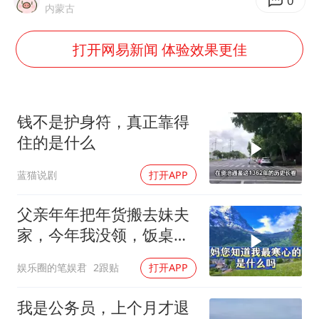
上海全力守护市民“菜篮子”
0
内蒙古
央视新主播李秋莹母校发文祝贺
打开网易新闻 体验效果更佳
暑期研学游升温 在旅途中增长知识
白海豚对华东华北影响会大于巴威
总书记点赞的非遗苗绣焕发新生机
钱不是护身符，真正靠得
住的是什么
蓝猫说剧
打开APP
父亲年年把年货搬去妹夫
家，今年我没领，饭桌上
儿子一句话全家沉默
娱乐圈的笔娱君
2跟贴
打开APP
我是公务员，上个月才退