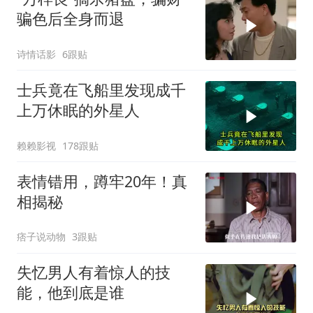
骗色后全身而退
诗情话影
6跟贴
士兵竟在飞船里发现成千
上万休眠的外星人
赖赖影视
178跟贴
表情错用，蹲牢20年！真
相揭秘
痞子说动物
3跟贴
失忆男人有着惊人的技
能，他到底是谁