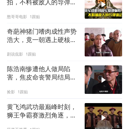
拍，不料被敌人的导弹锁
定，战争片
憨哥哥电影
1跟贴
奇葩神猪门嗜肉成性声势
浩大，竟一朝遇上硬核江
湖女侠
剧说侃影
1跟贴
陈浩南惨遭他人做局陷
害，焦皮命丧警局结局悲
惨，江湖风云暗藏多少阴
捡影
1跟贴
谋
黄飞鸿武功最巅峰时刻，
狮王争霸赛激烈角逐，经
典场面令人难忘