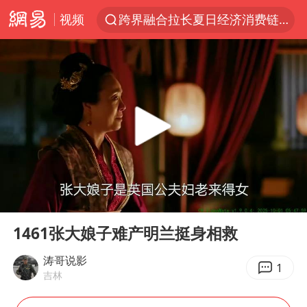
视频
跨界融合拉长夏日经济消费链条
四川宜宾5.5级地震后余震为何不断
白海豚5次眼壁置换
上海轨交全网络地面高架区段限速运行
王艺迪无缘横滨赛决赛
2026年7月份居民消费价格同比上涨0.5%
武契奇会见泽连斯基有何意图
00:00
02:51
“伊斯兰版北约”出现
Play
Ent
full
台铃电动车仅骑一年就断电趴窝
1461张大娘子难产明兰挺身相救
上海大部迎大暴雨
涛哥说影
1
吉林
方桃子代言广告视频已下架