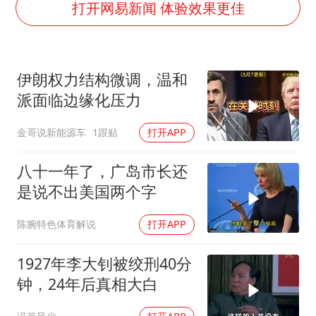
浙江海域将现5到8米巨浪到狂浪
打开网易新闻 体验效果更佳
伯克希尔净买入约200亿美元股票
上交绝杀清华 姚明笑出表情包
伊朗权力结构微调，温和
曝美下令调查弹药库存信息遭泄露事件
派面临边缘化压力
白海豚在海上打了个结
金哥说新能源车
1跟贴
打开APP
以军士兵把枪口对准中国记者
构建更高水平的全民健身公共服务体系
八十一年了，广岛市长还
是说不出美国两个字
陈腕特色体育解说
打开APP
1927年李大钊被绞刑40分
钟，24年后真相大白