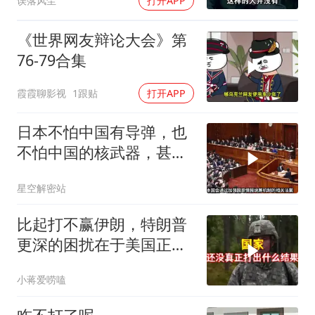
误落风尘
打开APP
《世界网友辩论大会》第
76-79合集
霞霞聊影视
1跟贴
打开APP
日本不怕中国有导弹，也
不怕中国的核武器，甚至
不怕中国的稀土制裁
星空解密站
比起打不赢伊朗，特朗普
更深的困扰在于美国正重
蹈前苏联模式
小蒋爱唠嗑