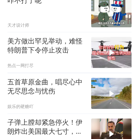
咋不打了呢
天才设计师
美方做出罕见举动，难怪
特朗普下令停止攻击
热点一网打尽
五首草原金曲，唱尽心中
无尽思念与忧伤
娱乐的硬糖吖
子弹上膛却紧急停火！伊
朗炸出美国最大七寸，特