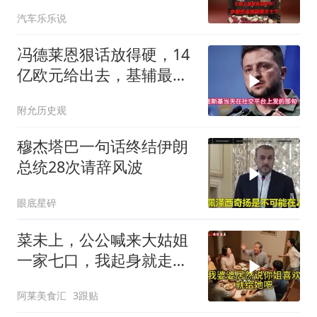
朗普赶紧叫停战争
汽车乐乐说
冯德莱恩狠话放得硬，14
亿欧元给出去，基辅最缺
的东西却一样没补上
附允历史观
穆杰塔巴一句话终结伊朗
总统28次请辞风波
眼底星碎
菜未上，公公喊来大姑姐
一家七口，我起身就走，
他怒喊：一万三谁付？
阿莱美食汇
3跟贴