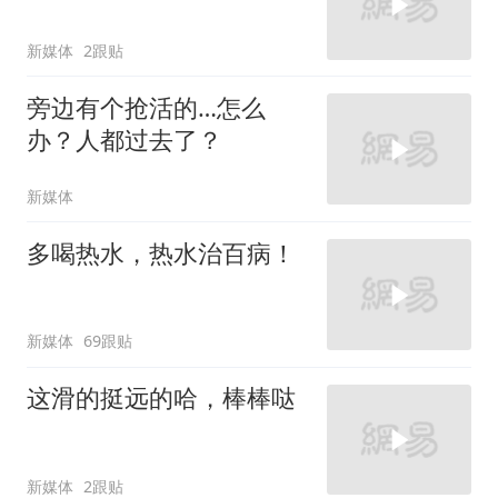
新媒体
2跟贴
旁边有个抢活的…怎么
办？人都过去了？
新媒体
多喝热水，热水治百病！
新媒体
69跟贴
这滑的挺远的哈，棒棒哒
新媒体
2跟贴