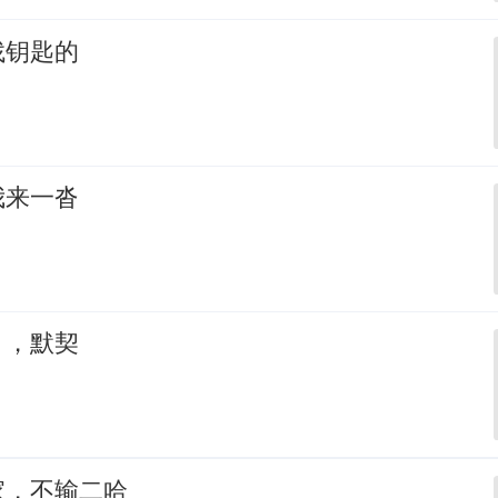
找钥匙的
我来一沓
，，默契
家，不输二哈