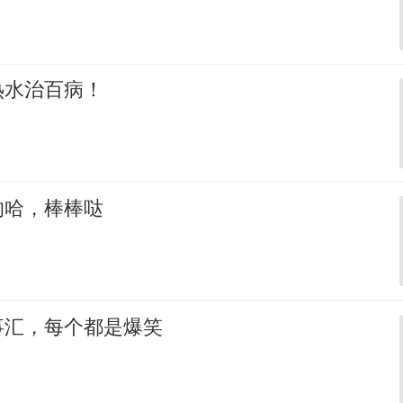
热水治百病！
的哈，棒棒哒
事汇，每个都是爆笑