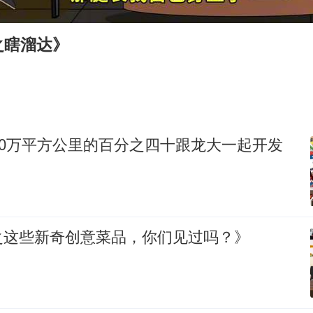
弹药库存告急 美军补货难
沙特否认与胡塞武装举行会谈
之瞎溜达》
如何把百年大党建设得更加坚强有力
香港殿堂级填词人黎彼得因病离世 终年76岁
乘客脱鞋散发异味 司机提醒反被怼
日本籍女网红在韩直播时自杀身亡
00万平方公里的百分之四十跟龙大一起开发
恩比德变瘦引热议
总书记关心百姓身边这些民生大事
之这些新奇创意菜品，你们见过吗？》