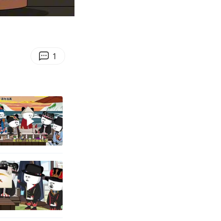
01:49
Enter
fullscreen
1