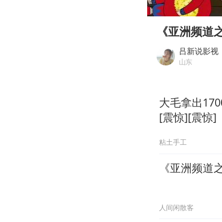
00:00
Play
《亚洲频道
吕新说影视
山东
大毛拿出17
[震惊][震惊]
粘土手工
《亚洲频道
人间闲散客