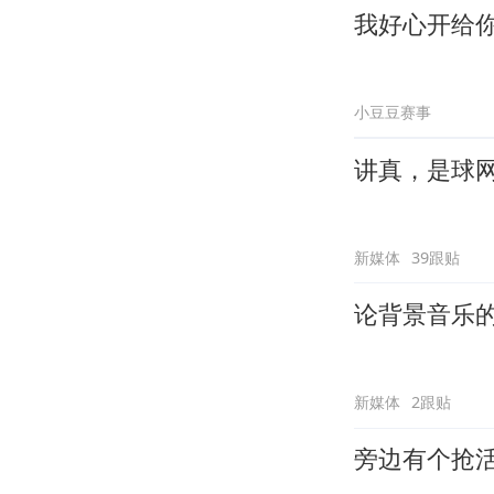
我好心开给
小豆豆赛事
讲真，是球
新媒体
39跟贴
论背景音乐
新媒体
2跟贴
旁边有个抢