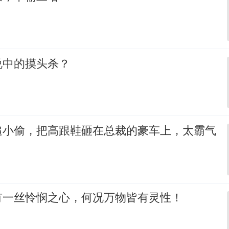
说中的摸头杀？
追小偷，把高跟鞋砸在总裁的豪车上，太霸气
有一丝怜悯之心，何况万物皆有灵性！