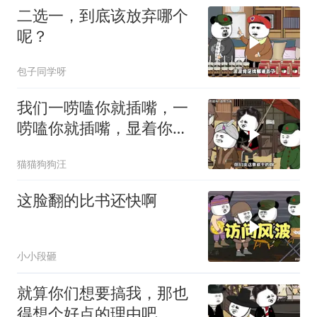
二选一，到底该放弃哪个
呢？
包子同学呀
我们一唠嗑你就插嘴，一
唠嗑你就插嘴，显着你
了？
猫猫狗狗汪
这脸翻的比书还快啊
小小段砸
就算你们想要搞我，那也
得想个好点的理由吧，这