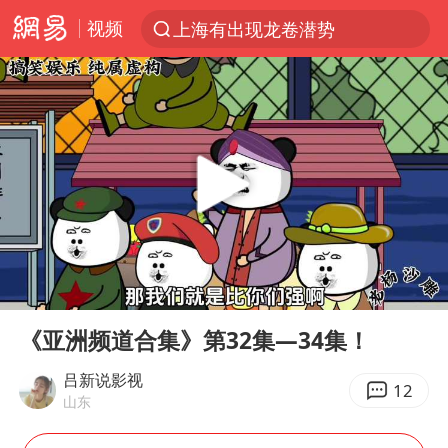
上海有出现龙卷潜势
视频
上半年我国经营主体结构持续优化
王传君 《披荆斩棘》
上海：5号线16号线浦江线全线停运
白海豚预计将在浙江苍南到三门一带登陆
今日15时起福州地铁高架区段停运
国足U17与阿森纳决赛取消 并列冠军
王艺迪2-4不敌张本美和止步4强
00:00
07:55
上门女婿出轨女邻居多年被判重婚罪
Play
Ent
full
《亚洲频道合集》第32集—34集！
2025年小学教师减少13.19万
吕新说影视
王艺迪无缘横滨赛决赛
12
山东
泰国：高度重视中国游客旅游体验