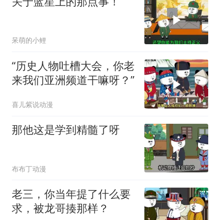
关于蓝星上的那点事！
呆萌的小鲤
“历史人物吐槽大会，你老
来我们亚洲频道干嘛呀？”
喜儿紫说动漫
那他这是学到精髓了呀
布布丁动漫
老三，你当年提了什么要
求，被龙哥揍那样？