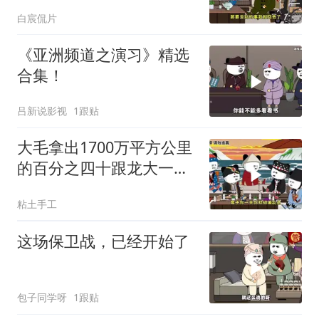
白宸侃片
《亚洲频道之演习》精选
合集！
吕新说影视
1跟贴
大毛拿出1700万平方公里
的百分之四十跟龙大一起
开发[震惊][震惊]
粘土手工
这场保卫战，已经开始了
包子同学呀
1跟贴