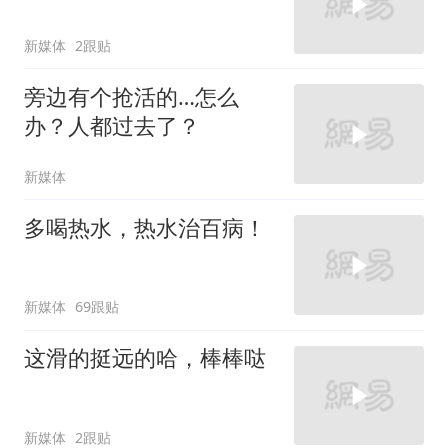
新媒体
2跟贴
旁边有个抢活的…怎么
办？人都过去了？
新媒体
多喝热水，热水治百病！
新媒体
69跟贴
这滑的挺远的哈，棒棒哒
新媒体
2跟贴