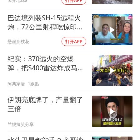
离开地球a
打开APP
巴边境列装SH-15远程火
炮，72公里射程吃惊印度
媒体
悬崖那枝花
打开APP
纪实：370远火的空爆
弹，把S400雷达炸成马蜂
窝，靶标惨状让台军急眼
阿离家居
1跟贴
了
伊朗亮底牌了，产量翻了
三倍
兰妮搞笑分享