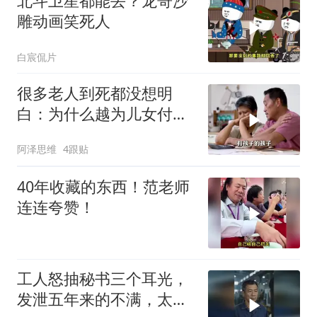
北斗卫星都能丢？龙哥沙
雕动画笑死人
白宸侃片
很多老人到死都没想明
白：为什么越为儿女付
出，晚年越煎熬？
阿泽思维
4跟贴
40年收藏的东西！范老师
连连夸赞！
工人怒抽秘书三个耳光，
发泄五年来的不满，太解