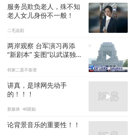
服务员欺负老人，殊不知
老人女儿身份不一般！
二毛追剧
两岸观察 台军演习再添
“新剧本” 妄图“以武谋独”
注定
邻家二蛋不靠谱
讲真，是球网先动手
的！！！
新媒体
40跟贴
论背景音乐的重要性！！