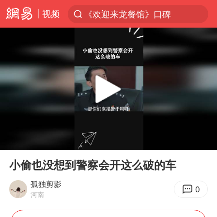
视频
《欢迎来龙餐馆》口碑
光影经济撬动暑期消费新蓝海
西湖突现狂风暴雨 游客瞬间被浇透
视频丨中国东方电气集团原党组副书记、董事宋致远被查
“不怕六爷挂得多 就怕六爷挂一颗”
杭州全市有序停课
直击东北超：哈尔滨vs通辽
00:00
01:39
香港宏福苑火灾或由烟头引起
Play
Ent
full
白海豚将正面袭击贯穿浙江
小偷也没想到警察会开这么破的车
商场现钱学森巨幅海报 负责人回应
孤独剪影
0
河南
36岁男演员成景区NPC后人气爆棚