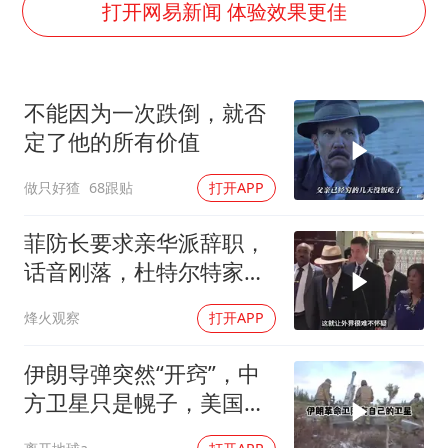
郑丽文：台湾从来没有“独立”过
打开网易新闻 体验效果更佳
几元成本的AI广告导致千万市值蒸发
浙江台州《告全体市民书》
不能因为一次跌倒，就否
酒店回应车内过夜被收150元
定了他的所有价值
梁家辉百花奖演讲落泪
做只好猹
68跟贴
打开APP
大V：马科斯把路走绝了
香港正式允许“拒绝抢救”
菲防长要求亲华派辞职，
乐享全民健身 共筑健康中国
话音刚落，杜特尔特家族
就给他当头一棒
烽火观察
打开APP
伊朗导弹突然“开窍”，中
方卫星只是幌子，美国真
正怕的是两件事