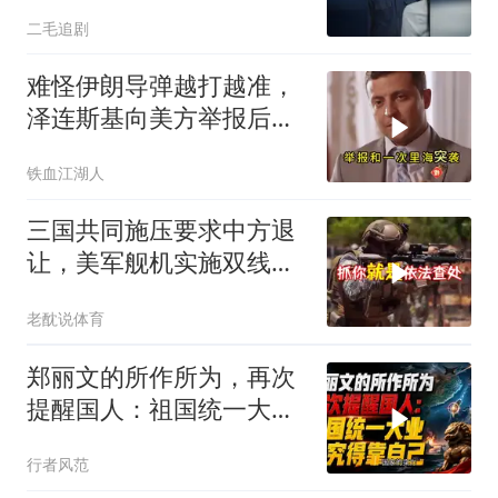
气了！
二毛追剧
难怪伊朗导弹越打越准，
泽连斯基向美方举报后，
特朗普宣布不打了
铁血江湖人
三国共同施压要求中方退
让，美军舰机实施双线抵
近，南海被划为禁区，
老酖说体育
轰-6K已挂弹
郑丽文的所作所为，再次
提醒国人：祖国统一大
业，终究得靠自己！
行者风范