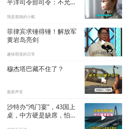
平洋司令部司令：不允许
任何国家主宰印太
我是孤独的小船
菲律宾求锤得锤！解放军
黄岩岛亮剑
趣味萌宠的日常
穆杰塔巴藏不住了？
最新声音
沙特办“鸿门宴”，43国上
桌，中方硬是缺席，怕得
罪伊朗？格局小了