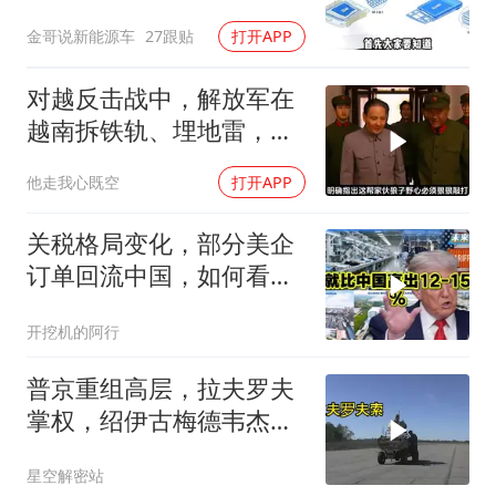
金哥说新能源车
27跟贴
打开APP
对越反击战中，解放军在
越南拆铁轨、埋地雷，是
真的吗？
他走我心既空
打开APP
关税格局变化，部分美企
订单回流中国，如何看待
特朗普关税政策得失。来
开挖机的阿行
听听
普京重组高层，拉夫罗夫
掌权，绍伊古梅德韦杰夫
去向成谜
星空解密站