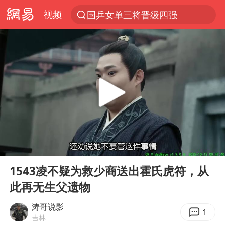
视频
国乒女单三将晋级四强
光影经济撬动暑期消费新蓝海
陈思诚零点晒照为佟丽娅庆生
马克·艾伦退出斯诺克中国公开赛
郑丽文：台湾从来没有“独立”过
新疆优化调整景区内自驾服务费
情侣平潭拍日出坠崖1死1伤
00:00
03:38
酒店花洒现排泄物住客索赔遭拒
Play
Ent
full
杭州全市有序停课
1543凌不疑为救少商送出霍氏虎符，从
此再无生父遗物
上四休三，但降薪1000元，你接受吗？
36岁男演员成景区NPC后人气爆棚
涛哥说影
1
吉林