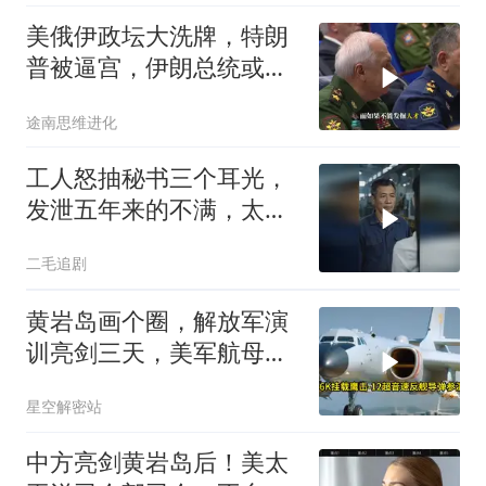
美俄伊政坛大洗牌，特朗
普被逼宫，伊朗总统或下
台，普京有麻烦了
途南思维进化
工人怒抽秘书三个耳光，
发泄五年来的不满，太解
气了！
二毛追剧
黄岩岛画个圈，解放军演
训亮剑三天，美军航母从
南海跑了
星空解密站
中方亮剑黄岩岛后！美太