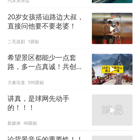
汽车乐乐说
20岁女孩搭讪路边大叔，
直接问他要不要老婆！
二毛追剧
1跟贴
希望景区都能少一点套
路，多一点真诚！共创良
好旅游环境！
大秦论道
595跟贴
讲真，是球网先动手
的！！！
新媒体
40跟贴
论背景音乐的重要性！！