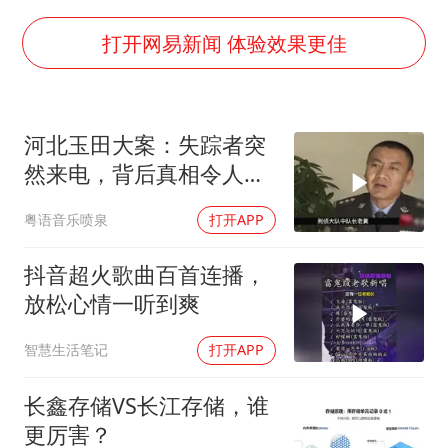
全民健身事业高质量发展
台当局重金为“台独”织“皇帝新衣”
打开网易新闻 体验效果更佳
几元成本的AI广告导致千万市值蒸发
老挝国会主席赛宋蓬逝世
河北玉田大案：失踪者突
茅台部分直营店飞天茅台提价
然来电，背后真相令人震
白海豚将正面袭击贯穿浙江
惊
粤语音乐喷泉
打开APP
酒店回应车内过夜被收150元
乐享全民健身 共筑健康中国
抖音超火歌曲百首连播，
放松心情一听到爽
智慧生活笔记
打开APP
长鑫存储VS长江存储，谁
更厉害？